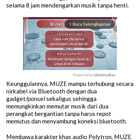
selama 8 jam mendengarkan musik tanpa henti.
Baca Selengkapnya
arrow_forward_ios
Powered by 
GliaStudios
Keunggulannya, MUZE mampu terhubung secara
M
nirkabel via Bluetooth dengan dua
u
gadget/ponsel sekaligus sehingga
t
memungkinkan memutar musik dari dua
e
perangkat bergantian tanpa harus repot
memutus dan menyambung koneksi bluetooth.
Membawa karakter khas audio Polytron, MUZE