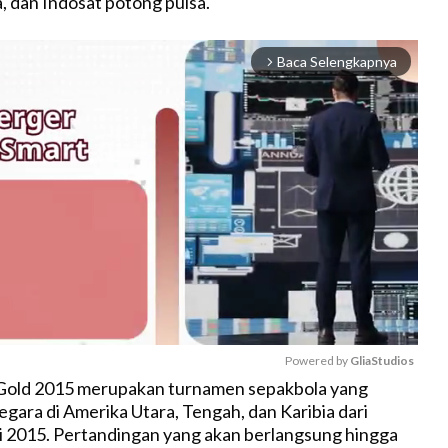
, dan Indosat potong pulsa.
Baca Selengkapnya
arrow_forward_ios
Powered by 
GliaStudios
 Gold 2015 merupakan turnamen sepakbola yang
egara di Amerika Utara, Tengah, dan Karibia dari
M
li 2015. Pertandingan yang akan berlangsung hingga
u