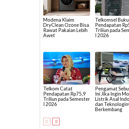
Modena Klaim
Telkomsel Buk
DryClean Ozone Bisa
Pendapatan Rp
Rawat Pakaian Lebih
Triliun pada Se
Awet
I 2026
Telkom Catat
Pengamat Sebu
Pendapatan Rp75,9
Ini Jika Ingin Mo
Triliun pada Semester
Listrik Asal Ind
I 2026
dan Teknologin
Berkembang