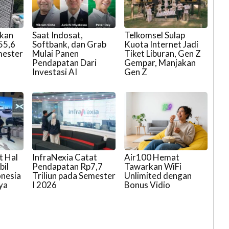
ukan
Saat Indosat,
Telkomsel Sulap
55,6
Softbank, dan Grab
Kuota Internet Jadi
mester
Mulai Panen
Tiket Liburan, Gen Z
Pendapatan Dari
Gempar, Manjakan
Investasi AI
Gen Z
t Hal
InfraNexia Catat
Air100 Hemat
bil
Pendapatan Rp7,7
Tawarkan WiFi
onesia
Triliun pada Semester
Unlimited dengan
ya
I 2026
Bonus Vidio