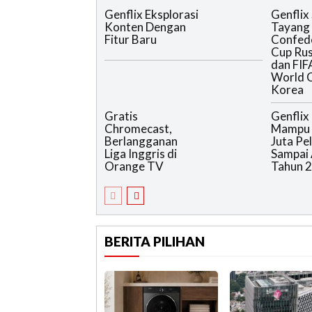
Genflix Eksplorasi
Genflix 
Konten Dengan
Tayang 
Fitur Baru
Confed
Cup Rus
dan FIF
World 
Korea
Gratis
Genflix
Chromecast,
Mampu 
Berlangganan
Juta Pe
Liga Inggris di
Sampai 
Orange TV
Tahun 
BERITA PILIHAN