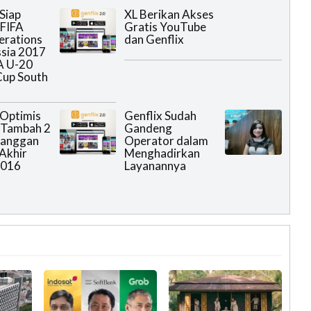
Siap
XL Berikan Akses
FIFA
Gratis YouTube
erations
dan Genflix
sia 2017
A U-20
Cup South
 Optimis
Genflix Sudah
Tambah 2
Gandeng
langgan
Operator dalam
Akhir
Menghadirkan
2016
Layanannya