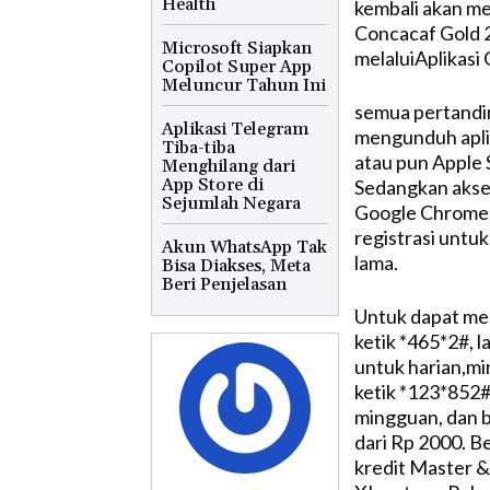
Health
kembali akan me
Concacaf Gold 2
Microsoft Siapkan
melaluiAplikasi 
Copilot Super App
Meluncur Tahun Ini
semua pertandin
Aplikasi Telegram
mengunduh aplik
Tiba-tiba
atau pun Apple 
Menghilang dari
App Store di
Sedangkan akses
Sejumlah Negara
Google Chrome, 
registrasi untu
Akun WhatsApp Tak
lama.
Bisa Diakses, Meta
Beri Penjelasan
Untuk dapat me
ketik *465*2#, l
untuk harian,mi
ketik *123*852#
mingguan, dan b
dari Rp 2000. Be
kredit Master & 