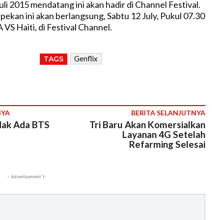
uli 2015 mendatang ini akan hadir di Channel Festival.
t
pekan ini akan berlangsung, Sabtu 12 July, Pukul 07.30
e
VS Haiti, di Festival Channel.
Genflix
TAGS
NYA
BERITA SELANJUTNYA
dak Ada BTS
Tri Baru Akan Komersialkan
Layanan 4G Setelah
Refarming Selesai
- Advertisement 1-