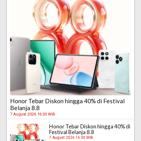
Honor Tebar Diskon hingga 40% di Festival
Belanja 8.8
7 August 2026 16:30 WIB
Honor Tebar Diskon hingga 40% di
Festival Belanja 8.8
7 August 2026 16:30 WIB