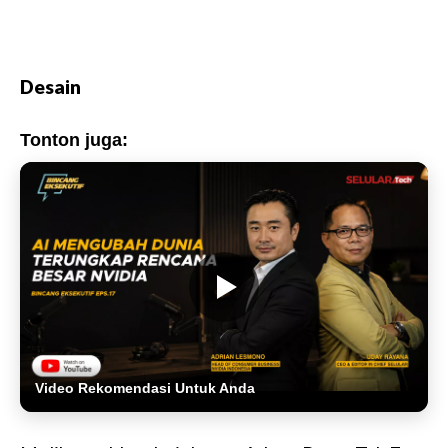
Desain
Tonton juga:
Video Rekomendasi Untuk Anda