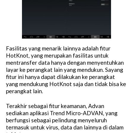
Fasilitas yang menarik lainnya adalah fitur
HotKnot, yang merupakan fasilitas untuk
mentransfer data hanya dengan menyentuhkan
layar ke perangkat lain yang mendukun. Sayang
fitur ini hanya dapat dilakukan ke perangkat
yang mendukung HotKnot saja dan tidak bisa ke
perangkat lain.
Terakhir sebagai fitur keamanan, Advan
sediakan aplikasi Trend Micro-ADVAN, yang
berfungsi sebagai pelindung menyeluruh
termasuk untuk virus, data dan lainnya di dalam