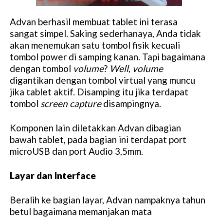
Advan berhasil membuat tablet ini terasa
sangat
simpel. Saking sederhanaya, Anda tidak
akan menemukan satu tombol fisik kecuali
tombol power di samping kanan. Tapi bagaimana
dengan tombol
volume
?
Well
,
volume
digantikan dengan tombol virtual yang muncu
jika tablet aktif. Disamping itu jika terdapat
tombol
screen capture
disampingnya.
Komponen lain diletakkan Advan dibagian
bawah tablet, pada bagian ini terdapat port
microUSB dan port Audio 3,5mm.
Layar dan Interface
Beralih ke bagian layar, Advan nampaknya tahun
betul bagaimana memanjakan mata