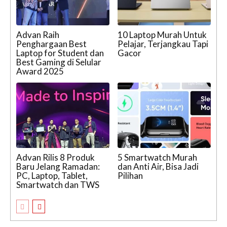
Advan Raih
10 Laptop Murah Untuk
Penghargaan Best
Pelajar, Terjangkau Tapi
Laptop for Student dan
Gacor
Best Gaming di Selular
Award 2025
Advan Rilis 8 Produk
5 Smartwatch Murah
Baru Jelang Ramadan:
dan Anti Air, Bisa Jadi
PC, Laptop, Tablet,
Pilihan
Smartwatch dan TWS