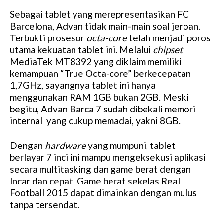
Sebagai tablet yang merepresentasikan FC
Barcelona, Advan tidak main-main soal jeroan.
Terbukti prosesor
octa-core
telah menjadi poros
utama kekuatan tablet ini. Melalui
chipset
MediaTek MT8392 yang diklaim memiliki
kemampuan “True Octa-core” berkecepatan
1,7GHz, sayangnya tablet ini hanya
menggunakan RAM 1GB bukan 2GB. Meski
begitu, Advan Barca 7 sudah dibekali memori
internal yang cukup memadai, yakni 8GB.
Dengan
hardware
yang mumpuni, tablet
berlayar 7 inci ini mampu mengeksekusi aplikasi
secara multitasking dan game berat dengan
lncar dan cepat. Game berat sekelas Real
Football 2015 dapat dimainkan dengan mulus
tanpa tersendat.