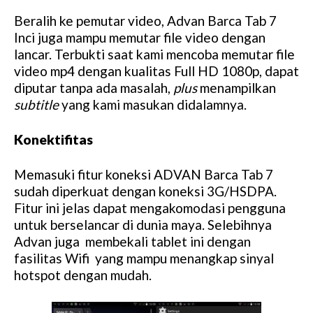
Beralih ke pemutar video, Advan Barca Tab 7
Inci juga mampu memutar file video dengan
lancar. Terbukti saat kami mencoba memutar file
video mp4 dengan kualitas Full HD 1080p, dapat
diputar tanpa ada masalah,
plus
menampilkan
subtitle
yang kami masukan didalamnya.
Konektifitas
Memasuki fitur koneksi ADVAN Barca Tab 7
sudah diperkuat dengan koneksi 3G/HSDPA.
Fitur ini jelas dapat mengakomodasi pengguna
untuk berselancar di dunia maya. Selebihnya
Advan juga membekali tablet ini dengan
fasilitas Wifi yang mampu menangkap sinyal
hotspot dengan mudah.