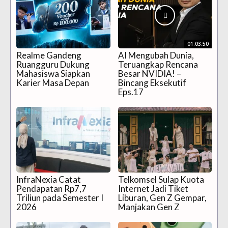
01:03:50
Realme Gandeng
AI Mengubah Dunia,
Ruangguru Dukung
Teruangkap Rencana
Mahasiswa Siapkan
Besar NVIDIA! –
Karier Masa Depan
Bincang Eksekutif
Eps.17
InfraNexia Catat
Telkomsel Sulap Kuota
Pendapatan Rp7,7
Internet Jadi Tiket
Triliun pada Semester I
Liburan, Gen Z Gempar,
2026
Manjakan Gen Z