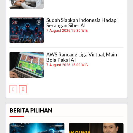
Sudah Siapkah Indonesia Hadapi
Serangan Siber AI
7 August 2026 15:30 WIB
AWS Rancang Liga Virtual, Main
Bola Pakai AI
7 August 2026 15:00 WIB
BERITA PILIHAN