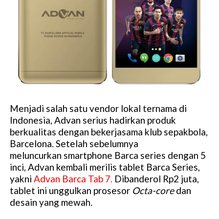
Menjadi salah satu vendor lokal ternama di
Indonesia, Advan serius hadirkan produk
berkualitas dengan bekerjasama klub sepakbola,
Barcelona. Setelah sebelumnya
meluncurkan smartphone Barca series dengan 5
inci, Advan kembali merilis tablet Barca Series,
yakni
Advan Barca Tab 7.
Dibanderol Rp2 juta,
tablet ini unggulkan prosesor
Octa-core
dan
desain yang mewah.