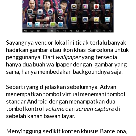
Sayangnya vendor lokal ini tidak terlalu banyak
hadirkan gambar atau ikon khas Barcelona untuk
penggunanya. Dari
wallpaper
yang tersedia
hanya dua buah wallpaper dengan gambar yang
sama, hanya membedakan backgoundnya saja.
Seperti yang dijelaskan sebelumnya, Advan
menempatkan tombol virtual menemani tombol
standar Android dengan menampatkan dua
tombol kontrol
volume
dan
screen capture
di
sebelah kanan bawah layar.
Menyinggung sedikit konten khusus Barcelona,