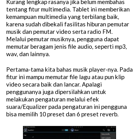
Kurang lengkap rasanya jika belum membahas
tentang fitur multimedia. Tablet ini memberikan
kemampuan multimedia yang terbilang baik,
karena sudah dibekali fasilitas hiburan pemutar
musik dan pemutar video serta radio FM.
Melalui pemutar musiknya, pengguna dapat
memutar beragam jenis file audio, seperti mp3,
wav, dan lainnya.
Pertama-tama kita bahas musik player-nya. Pada
fitur ini mampu memutar file lagu atau pun klip
video secara baik dan lancar. Apalagi
penggunanya juga dipersilahkan untuk
melakukan pengaturan melalui efek
suara/Equalizer pada pengaturan ini pengguna
bisa memilih 10 preset dan 6 preset reverb.