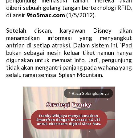
pengunjung memasuki taman, mereka akan
diberi sebuah gelang tangan berteknologi RFID,
dilansir
9to5mac.com
(1/5/2012).
Setelah discan, karyawan Disney akan
menampilkan informasi yang menyangkut
antrian di setiap atraksi. Dalam sistem ini, iPad
bukan sebagai mesin keluar tiket namun hanya
digunakan untuk memuat info. Jadi, pengunjung
tidak akan mengantri panjang pada wahana yang
selalu ramai semisal Splash Mountain.
Baca Selengkapnya
arrow_forward_ios