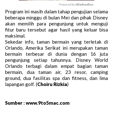
Powered by 
GliaStudios
Program ini masih dalam tahap pengujian selama
M
beberapa minggu di bulan Mei dan pihak Disney
u
akan memilih para pengunjung untuk menguji
t
fitur baru tersebut agar hasil yang keluar bisa
e
maksimal.
Sekedar info, taman bermain yang terletak di
Orlando, Amerika Serikat ini merupakan taman
bermain terbesar di dunia dengan 16 juta
pengunjung setiap tahunnya. Disney World
Orlando terbagi dalam empat bagian taman
bermain, dua taman air, 23 resor, camping
ground, dua fasilitas spa dan fitness, dan lima
lapangan golf. (
Choiru Rizkia
)
Sumber : www.9to5mac.com