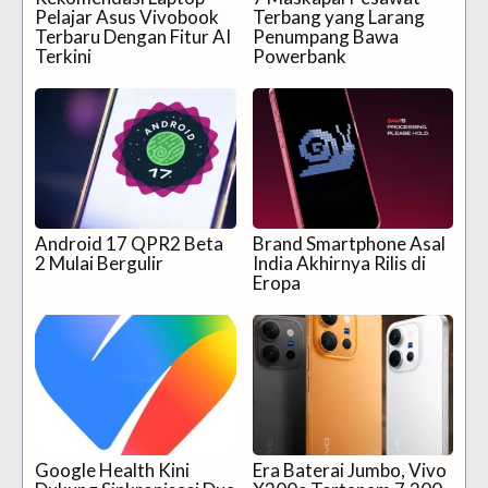
Pelajar Asus Vivobook
Terbang yang Larang
Terbaru Dengan Fitur AI
Penumpang Bawa
Terkini
Powerbank
Android 17 QPR2 Beta
Brand Smartphone Asal
2 Mulai Bergulir
India Akhirnya Rilis di
Eropa
Google Health Kini
Era Baterai Jumbo, Vivo