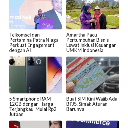
Telkomsel dan
Amartha Pacu
Pertamina Patra Niaga
Pertumbuhan Bisnis
Perkuat Engagement
Lewat Inklusi Keuangan
dengan AI
UMKM Indonesia
5 Smartphone RAM
Buat SIM Kini Wajib Ada
12GB dengan Harga
BPJS, Simak Aturan
Terjangkau, Mulai Rp2
Barunya
Jutaan