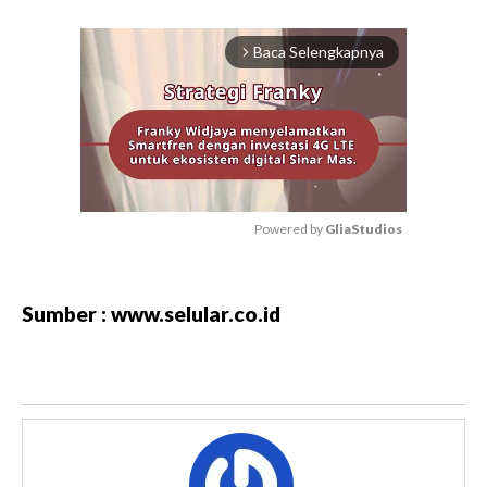
Baca Selengkapnya
arrow_forward_ios
Powered by 
GliaStudios
M
u
Sumber : www.selular.co.id
t
e