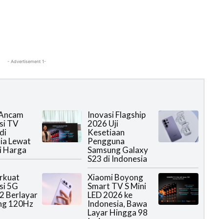
- Advertisement 1-
 Ancam
Inovasi Flagship
si TV
2026 Uji
di
Kesetiaan
ia Lewat
Pengguna
i Harga
Samsung Galaxy
S23 di Indonesia
rkuat
Xiaomi Boyong
si 5G
Smart TV S Mini
2 Berlayar
LED 2026 ke
ng 120Hz
Indonesia, Bawa
Layar Hingga 98