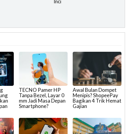
Inci
ng
TECNO Pamer HP
Awal Bulan Dompet
ung
Tanpa Bezel, Layar 0
Menipis? ShopeePay
pkan
mm Jadi Masa Depan
Bagikan 4 Trik Hemat
epan
Smartphone?
Gajian