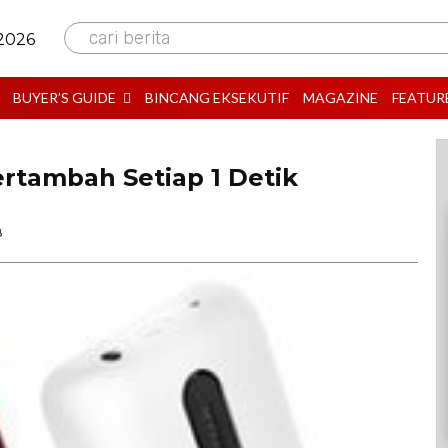
cari berita
 2026
BUYER’S GUIDE
BINCANG EKSEKUTIF
MAGAZINE
FEATUR
ertambah Setiap 1 Detik
B