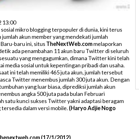
2 13:00
 sosial mikro blogging terpopuler di dunia, kini terus
 jumlah akun member yang mendekati jumlah
 Baru-baru ini, situs
TheNextWeb.com
melaporkan
detik ada penambahan 11 akun baru Twitter di seluruh
i sesuatu yang mengagumkan, dimana Twitter kini telah
i media sosial untuk kepentingan pribadi dan usaha.
aat ini telah memiliki 465 juta akun, jumlah tersebut
pasca Twitter menembus jumlah 300 juta akun. Dengan
umbuhan yang luar biasa, diprediksi jumlah akun
nembus angka 500 juta pada bulan Februari
h satu kunci sukses Twitter yakni adaptasi beragam
 tersedia dalam versi mobile.
(Haryo Adjie Nogo
thenextweb.com (17/1/2012)