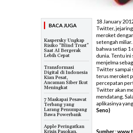
18 January 201
BACA JUGA
Twitter, jejaring
meroket dengan
Kaspersky Ungkap
setengah miliar.
Risiko “Blind Trust”
bahwa setiap 1 
Saat AI Bergerak
dunia. Tentu in
Lebih Cepat
menjelma sebaga
Transformasi
Twitter sampai s
Digital di Indonesia
terus meroket 
Kian Pesat,
Ancaman Siber Ikut
percepatan pert
Meningkat
Twitter akan me
mendatang. Sala
7 Maskapai Pesawat
aplikasinya yang
Terbang yang
Larang Penumpang
Seno)
Bawa Powerbank
Apple Peringatkan
Sumber : www.
Krisis Pasokan,