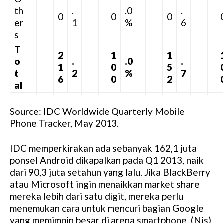
th
.
.0
.
0
0
0
er
1
%
6
s
T
2
1
1
o
.
.0
.
1
0
5
t
2
%
7
6
0
2
al
Source: IDC Worldwide Quarterly Mobile
Phone Tracker, May 2013.
IDC memperkirakan ada sebanyak 162,1 juta
ponsel Android dikapalkan pada Q1 2013, naik
dari 90,3 juta setahun yang lalu. Jika BlackBerry
atau Microsoft ingin menaikkan market share
mereka lebih dari satu digit, mereka perlu
menemukan cara untuk mencuri bagian Google
yang memimpin besar di arena smartphone. (Nis)