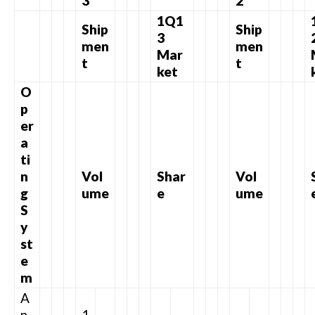
3
2
1Q1
Ship
Ship
3
men
men
Mar
t
t
ket
O
p
er
a
ti
n
Vol
Shar
Vol
g
ume
e
ume
S
y
st
e
m
A
n
1