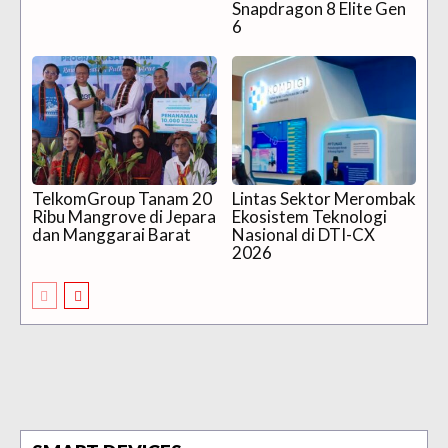
Snapdragon 8 Elite Gen
6
TelkomGroup Tanam 20
Lintas Sektor Merombak
Ribu Mangrove di Jepara
Ekosistem Teknologi
dan Manggarai Barat
Nasional di DTI-CX
2026