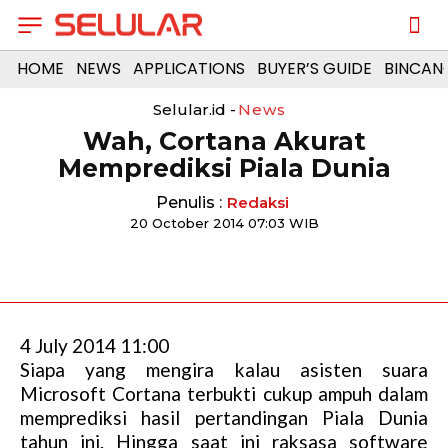
HOME
NEWS
APPLICATIONS
BUYER’S GUIDE
BINCAN
Selular.id -
News
Wah, Cortana Akurat
Memprediksi Piala Dunia
Penulis :
Redaksi
20 October 2014 07:03 WIB
4 July 2014 11:00
Siapa yang mengira kalau asisten suara
Microsoft Cortana terbukti cukup ampuh dalam
memprediksi hasil pertandingan Piala Dunia
tahun ini. Hingga saat ini raksasa software