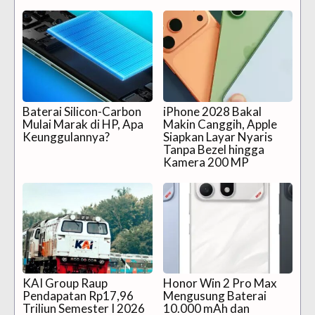
Baterai Silicon-Carbon
iPhone 2028 Bakal
Mulai Marak di HP, Apa
Makin Canggih, Apple
Keunggulannya?
Siapkan Layar Nyaris
Tanpa Bezel hingga
Kamera 200 MP
KAI Group Raup
Honor Win 2 Pro Max
Pendapatan Rp17,96
Mengusung Baterai
Triliun Semester I 2026
10.000 mAh dan