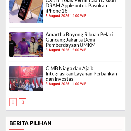
CXMT Tolak Permintaan Diskon
DRAM Apple untuk Pasokan
iPhone 18
8 August 2026 14:00 WIB
Amartha Boyong Ribuan Pelari
Guncang Jakarta Demi
Pemberdayaan UMKM
8 August 2026 12:00 WIB
CIMB Niaga dan Ajaib
Integrasikan Layanan Perbankan
dan Investasi
8 August 2026 11:00 WIB
BERITA PILIHAN