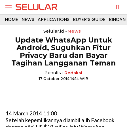
HOME
NEWS
APPLICATIONS
BUYER’S GUIDE
BINCAN
Selular.id -
News
Update WhatsApp Untuk
Android, Suguhkan Fitur
Privacy Baru dan Bayar
Tagihan Langganan Teman
Penulis :
Redaksi
17 October 2014 14:14 WIB
14 March 2014 11:00
Setelah kepemilikannya diambil alih Facebook
dengan nilai US $19 miliar, laju WhatsApp