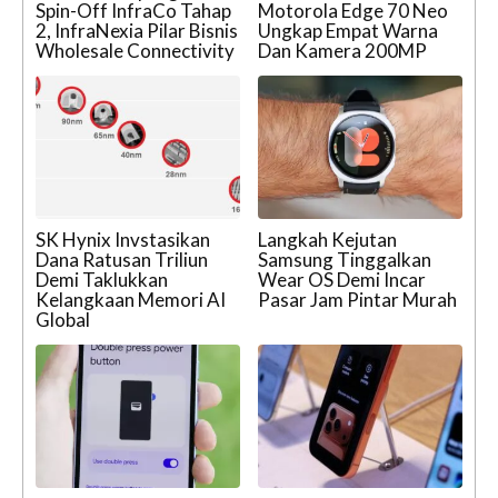
Spin-Off InfraCo Tahap
Motorola Edge 70 Neo
2, InfraNexia Pilar Bisnis
Ungkap Empat Warna
Wholesale Connectivity
Dan Kamera 200MP
SK Hynix Invstasikan
Langkah Kejutan
Dana Ratusan Triliun
Samsung Tinggalkan
Demi Taklukkan
Wear OS Demi Incar
Kelangkaan Memori AI
Pasar Jam Pintar Murah
Global