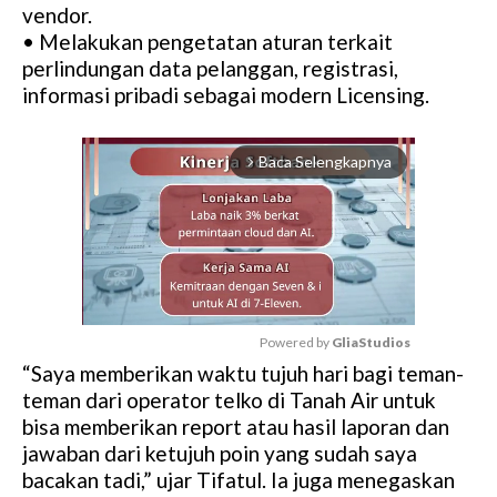
vendor.
• Melakukan pengetatan aturan terkait
perlindungan data pelanggan, registrasi,
informasi pribadi sebagai modern Licensing.
Baca Selengkapnya
arrow_forward_ios
Powered by 
GliaStudios
“Saya memberikan waktu tujuh hari bagi teman-
M
teman dari operator telko di Tanah Air untuk
u
bisa memberikan report atau hasil laporan dan
t
jawaban dari ketujuh poin yang sudah saya
e
bacakan tadi,” ujar Tifatul. Ia juga menegaskan