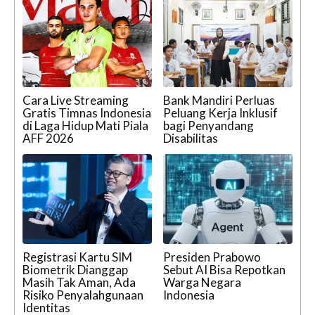
Cara Live Streaming
Bank Mandiri Perluas
Gratis Timnas Indonesia
Peluang Kerja Inklusif
di Laga Hidup Mati Piala
bagi Penyandang
AFF 2026
Disabilitas
Registrasi Kartu SIM
Presiden Prabowo
Biometrik Dianggap
Sebut AI Bisa Repotkan
Masih Tak Aman, Ada
Warga Negara
Risiko Penyalahgunaan
Indonesia
Identitas