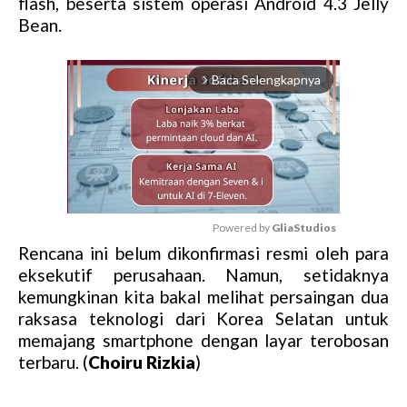
flash, beserta sistem operasi Android 4.3 Jelly
Bean.
Baca Selengkapnya
arrow_forward_ios
Powered by 
GliaStudios
Rencana ini belum dikonfirmasi resmi oleh para
M
eksekutif perusahaan. Namun, setidaknya
u
kemungkinan kita bakal melihat persaingan dua
t
raksasa teknologi dari Korea Selatan untuk
e
memajang smartphone dengan layar terobosan
terbaru. (
Choiru Rizkia
)