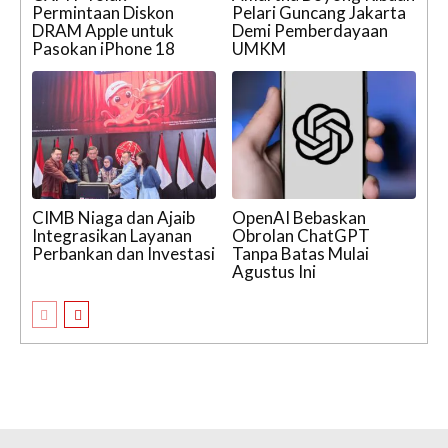
Permintaan Diskon
Pelari Guncang Jakarta
DRAM Apple untuk
Demi Pemberdayaan
Pasokan iPhone 18
UMKM
CIMB Niaga dan Ajaib
OpenAI Bebaskan
Integrasikan Layanan
Obrolan ChatGPT
Perbankan dan Investasi
Tanpa Batas Mulai
Agustus Ini