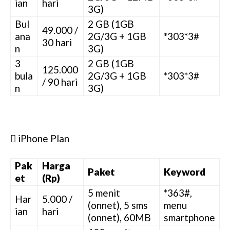
ian
hari
3G)
Bul
2 GB (1GB
49.000 /
ana
2G/3G + 1GB
*303*3#
30 hari
n
3G)
3
2 GB (1GB
125.000
bula
2G/3G + 1GB
*303*3#
/ 90 hari
n
3G)
 iPhone Plan
Pak
Harga
Paket
Keyword
et
(Rp)
5 menit
*363#,
Har
5.000 /
(onnet), 5 sms
menu
ian
hari
(onnet), 60MB
smartphone