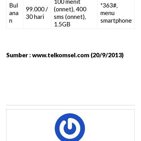
100 menit
Bul
*363#,
99.000 /
(onnet), 400
ana
menu
30 hari
sms (onnet),
n
smartphone
1.5GB
Sumber : www.telkomsel.com (20/9/2013)