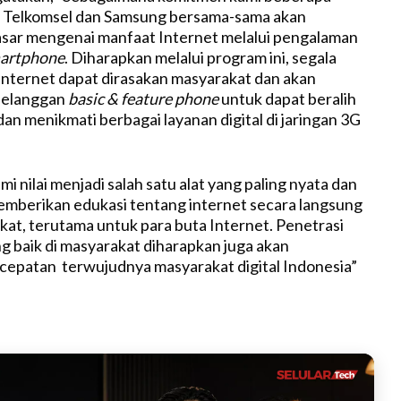
t
u, Telkomsel dan Samsung bersama-sama akan
e
sar mengenai manfaat Internet melalui pengalaman
artphone
. Diharapkan melalui program ini, segala
 internet dapat dirasakan masyarakat dan akan
pelanggan
basic & feature phone
untuk dapat beralih
an menikmati berbagai layanan digital di jaringan 3G
mi nilai menjadi salah satu alat yang paling nyata dan
emberikan edukasi tentang internet secara langsung
at, terutama untuk para buta Internet. Penetrasi
g baik di masyarakat diharapkan juga akan
epatan terwujudnya masyarakat digital Indonesia”