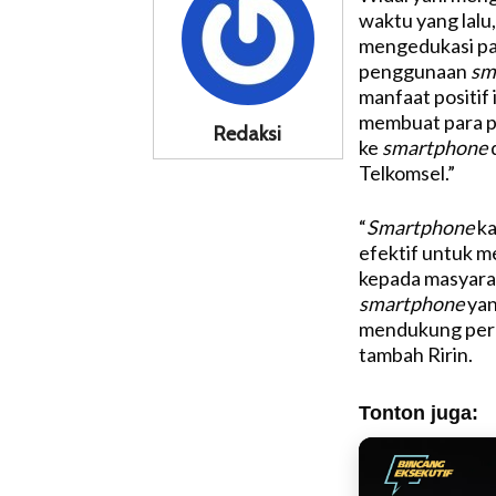
waktu yang lal
mengedukasi pa
penggunaan
sm
manfaat positif
membuat para 
Redaksi
ke
smartphone
d
Telkomsel.”
“
Smartphone
ka
efektif untuk m
kepada masyarak
smartphone
yan
mendukung perc
tambah Ririn.
Tonton juga: