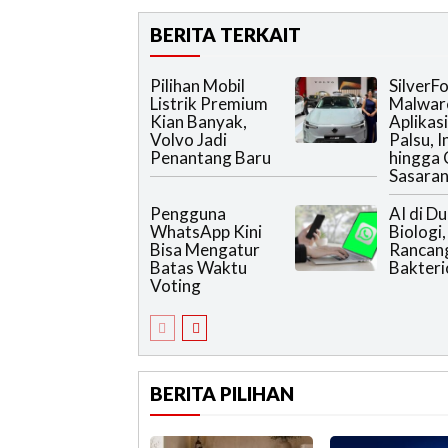
BERITA TERKAIT
Pilihan Mobil
SilverF
Listrik Premium
Malwar
Kian Banyak,
Aplikas
Volvo Jadi
Palsu, 
Penantang Baru
hingga 
Sasara
Pengguna
AI di Du
WhatsApp Kini
Biologi,
Bisa Mengatur
Rancang
Batas Waktu
Bakteri
Voting
BERITA PILIHAN