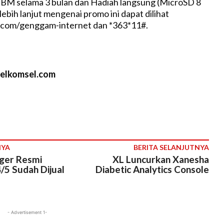
BM selama 3 bulan dan Hadiah langsung (MicroSD 8
lebih lanjut mengenai promo ini dapat dilihat
com/genggam-internet dan *363*11#.
telkomsel.com
NYA
BERITA SELANJUTNYA
ger Resmi
XL Luncurkan Xanesha
/5 Sudah Dijual
Diabetic Analytics Console
- Advertisement 1-