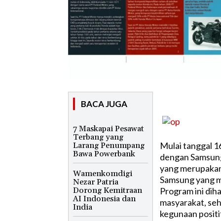
BACA JUGA
7 Maskapai Pesawat
Terbang yang
Mulai tanggal 1
Larang Penumpang
Bawa Powerbank
dengan Samsun
yang merupakan
Wamenkomdigi
Samsung yang me
Nezar Patria
Dorong Kemitraan
Program ini di
AI Indonesia dan
masyarakat, se
India
kegunaan positi