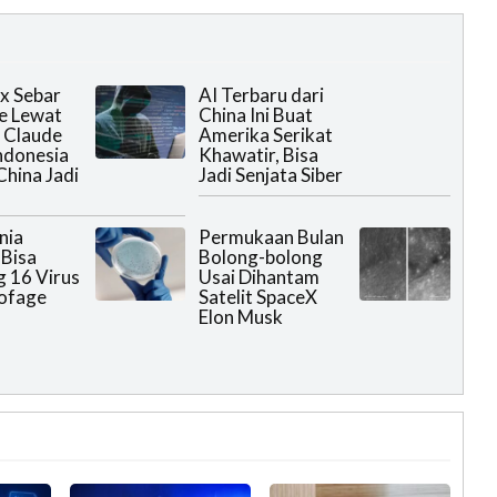
ox Sebar
AI Terbaru dari
e Lewat
China Ini Buat
i Claude
Amerika Serikat
Indonesia
Khawatir, Bisa
China Jadi
Jadi Senjata Siber
n
nia
Permukaan Bulan
 Bisa
Bolong-bolong
 16 Virus
Usai Dihantam
ofage
Satelit SpaceX
Elon Musk