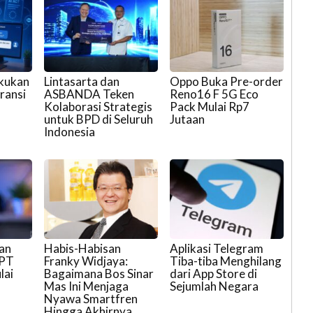
akukan
Lintasarta dan
Oppo Buka Pre-order
ransi
ASBANDA Teken
Reno16 F 5G Eco
Kolaborasi Strategis
Pack Mulai Rp7
untuk BPD di Seluruh
Jutaan
Indonesia
an
Habis-Habisan
Aplikasi Telegram
GPT
Franky Widjaya:
Tiba-tiba Menghilang
lai
Bagaimana Bos Sinar
dari App Store di
Mas Ini Menjaga
Sejumlah Negara
Nyawa Smartfren
Hingga Akhirnya