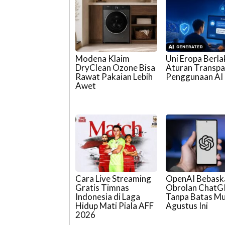
Modena Klaim
Uni Eropa Berl
DryClean Ozone Bisa
Aturan Transpa
Rawat Pakaian Lebih
Penggunaan AI
Awet
Cara Live Streaming
OpenAI Bebask
Gratis Timnas
Obrolan Chat
Indonesia di Laga
Tanpa Batas Mu
Hidup Mati Piala AFF
Agustus Ini
2026