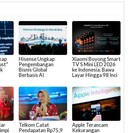
kap
Hisense Ungkap
Xiaomi Boyong Smart
ust”
Pengembangan
TV S Mini LED 2026
ak
Bisnis Global
ke Indonesia, Bawa
Berbasis AI
Layar Hingga 98 Inci
lar
Telkom Catat
Apple Terancam
impi
Pendapatan Rp75,9
Kekurangan