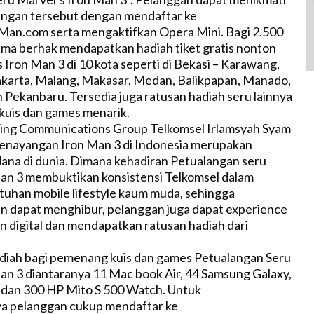
angan tersebut dengan mendaftar ke
an.com serta mengaktifkan Opera Mini. Bagi 2.500
ma berhak mendapatkan hadiah tiket gratis nonton
 Iron Man 3 di 10 kota seperti di Bekasi – Karawang,
karta, Malang, Makasar, Medan, Balikpapan, Manado,
 Pekanbaru. Tersedia juga ratusan hadiah seru lainnya
kuis dan games menarik.
ing Communications Group Telkomsel Irlamsyah Syam
enayangan Iron Man 3 di Indonesia merupakan
na di dunia. Dimana kehadiran Petualangan seru
an 3 membuktikan konsistensi Telkomsel dalam
uhan mobile lifestyle kaum muda, sehingga
in dapat menghibur, pelanggan juga dapat experience
n digital dan mendapatkan ratusan hadiah dari
diah bagi pemenang kuis dan games Petualangan Seru
an 3 diantaranya 11 Mac book Air, 44 Samsung Galaxy,
 dan 300 HP Mito S 500 Watch. Untuk
 pelanggan cukup mendaftar ke