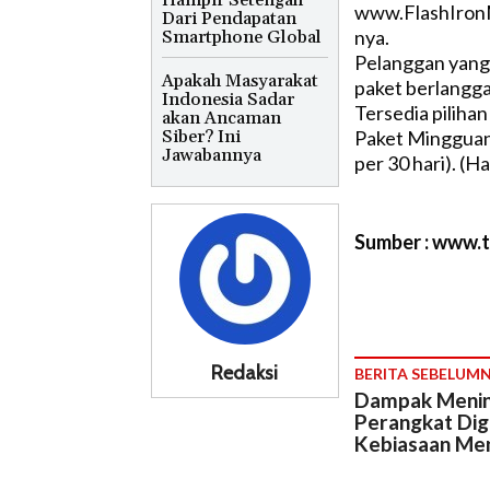
Hampir Setengah
www.FlashIronM
Dari Pendapatan
nya.
Smartphone Global
Pelanggan yang
Apakah Masyarakat
paket berlangg
Indonesia Sadar
Tersedia pilihan
akan Ancaman
Siber? Ini
Paket Mingguan 
Jawabannya
per 30 hari). (H
Sumber : www.
Redaksi
BERITA SEBELUM
Dampak Menin
Perangkat Dig
Kebiasaan Me