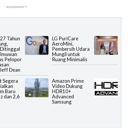
- Advertisement 1-
 27 Tahun
LG PuriCare
ung,
AeroMini,
Ditinggal
Pembersih Udara
Ilmuwan
Mungil untuk
us Pelopor
Ruang Minimalis
asan
Jeff Dean
t Segera
Amazon Prime
ialkan
Video Dukung
um Baru
HDR10+
 dan 2,6
Advanced
Samsung