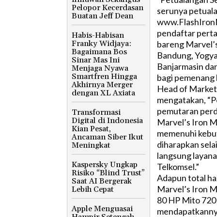
Pelopor Kecerdasan
serunya petual
Buatan Jeff Dean
www.FlashIronM
pendaftar perta
Habis-Habisan
Franky Widjaya:
bareng Marvel’s
Bagaimana Bos
Bandung, Yogya
Sinar Mas Ini
Banjarmasin dan
Menjaga Nyawa
Smartfren Hingga
bagi pemenang 
Akhirnya Merger
Head of Market
dengan XL Axiata
mengatakan, “P
pemutaran perda
Transformasi
Digital di Indonesia
Marvel’s Iron M
Kian Pesat,
memenuhi kebut
Ancaman Siber Ikut
diharapkan sela
Meningkat
langsung layana
Kaspersky Ungkap
Telkomsel.”
Risiko “Blind Trust”
Adapun total ha
Saat AI Bergerak
Marvel’s Iron M
Lebih Cepat
80 HP Mito 720
Apple Menguasai
mendapatkannya