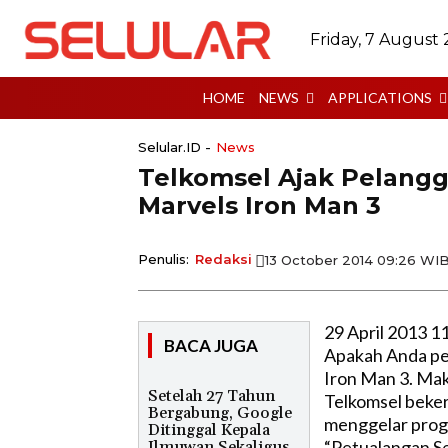
Friday, 7 August
HOME
NEWS
APPLICATIONS
Selular.ID -
News
Telkomsel Ajak Pelang
Marvels Iron Man 3
Penulis:
Redaksi
13 October 2014 09:26 WI
29 April 2013 1
BACA JUGA
Apakah Anda pe
Iron Man 3. Mak
Setelah 27 Tahun
Telkomsel beker
Bergabung, Google
menggelar progr
Ditinggal Kepala
“Petualangan Se
Ilmuwan Sekaligus