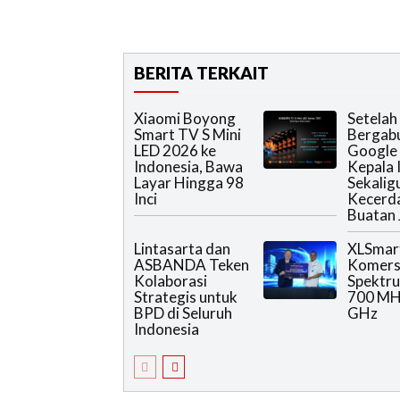
BERITA TERKAIT
Xiaomi Boyong
Setelah
Smart TV S Mini
Bergab
LED 2026 ke
Google 
Indonesia, Bawa
Kepala 
Layar Hingga 98
Sekalig
Inci
Kecerd
Buatan 
Lintasarta dan
XLSmar
ASBANDA Teken
Komers
Kolaborasi
Spektr
Strategis untuk
700 MHz
BPD di Seluruh
GHz
Indonesia