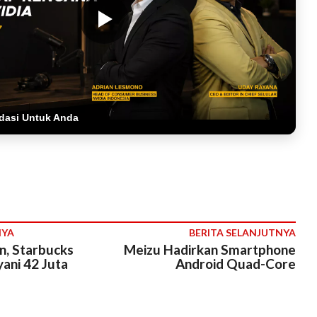
dasi Untuk Anda
NYA
BERITA SELANJUTNYA
n, Starbucks
Meizu Hadirkan Smartphone
ani 42 Juta
Android Quad-Core