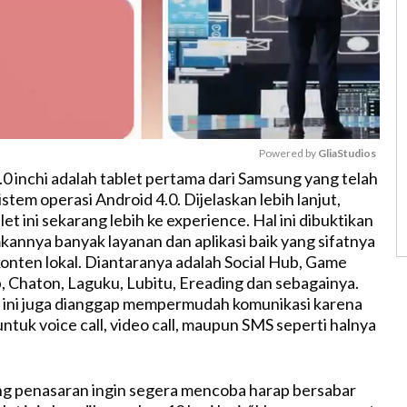
Powered by 
GliaStudios
.0 inchi adalah tablet pertama dari Samsung yang telah
tem operasi Android 4.0. Dijelaskan lebih lanjut,
M
et ini sekarang lebih ke experience. Hal ini dibuktikan
u
annya banyak layanan dan aplikasi baik yang sifatnya
t
onten lokal. Diantaranya adalah Social Hub, Game
e
 Chaton, Laguku, Lubitu, Ereading dan sebagainya.
let ini juga dianggap mempermudah komunikasi karena
ntuk voice call, video call, maupun SMS seperti halnya
g penasaran ingin segera mencoba harap bersabar