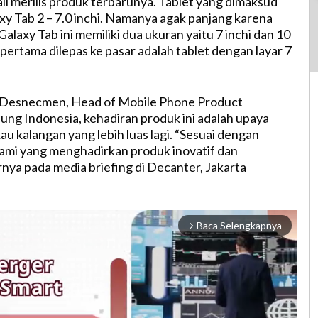
i merilis produk terbarunya. Tablet yang dimaksud
axy Tab 2 – 7.0 inchi. Namanya agak panjang karena
alaxy Tab ini memiliki dua ukuran yaitu 7 inchi dan 10
 pertama dilepas ke pasar adalah tablet dengan layar 7
Desnecmen, Head of Mobile Phone Product
ng Indonesia, kehadiran produk ini adalah upaya
u kalangan yang lebih luas lagi. “Sesuai dengan
ami yang menghadirkan produk inovatif dan
rnya pada media briefing di Decanter, Jakarta
Baca Selengkapnya
arrow_forward_ios