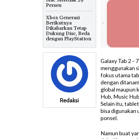
Mac Meledak 29
Persen
Xbox Generasi
Berikutnya
Dikabarkan Tetap
Dukung Disc, Beda
dengan PlayStation
Galaxy Tab 2 – 7
menggunakan sis
fokus utama tabl
dengan ditanamk
global maupun k
Hub, Music Hub,
Redaksi
Selain itu, tab
bisa digunakan u
ponsel.
Namun buat yan