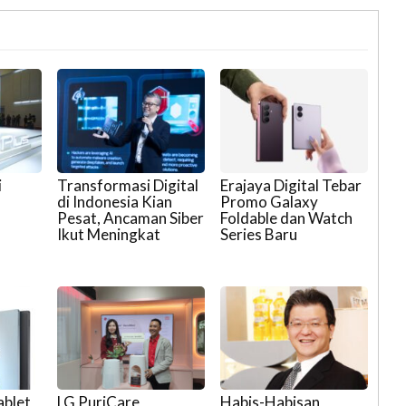
i
Transformasi Digital
Erajaya Digital Tebar
di Indonesia Kian
Promo Galaxy
Pesat, Ancaman Siber
Foldable dan Watch
Ikut Meningkat
Series Baru
ablet
LG PuriCare
Habis-Habisan