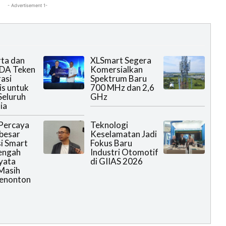
- Advertisement 1-
rta dan
XLSmart Segera
DA Teken
Komersialkan
asi
Spektrum Baru
is untuk
700 MHz dan 2,6
Seluruh
GHz
ia
Percaya
Teknologi
rbesar
Keselamatan Jadi
i Smart
Fokus Baru
engah
Industri Otomotif
yata
di GIIAS 2026
Masih
Menonton