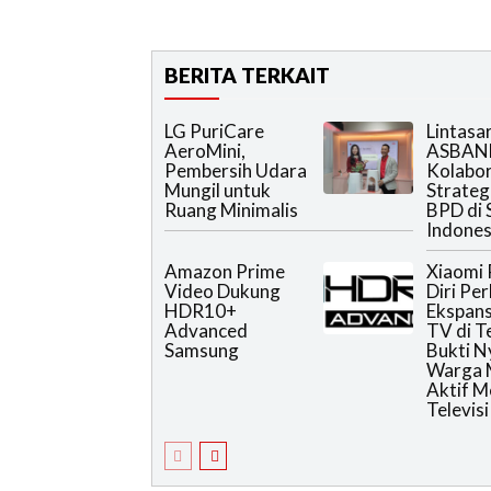
BERITA TERKAIT
LG PuriCare
Lintasa
AeroMini,
ASBAN
Pembersih Udara
Kolabor
Mungil untuk
Strateg
Ruang Minimalis
BPD di 
Indones
Amazon Prime
Xiaomi 
Video Dukung
Diri Pe
HDR10+
Ekspans
Advanced
TV di T
Samsung
Bukti N
Warga 
Aktif 
Televisi