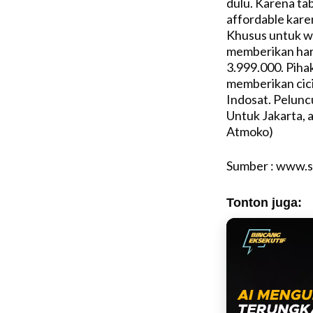
dulu. Karena tab
affordable karen
Khusus untuk wa
memberikan harg
3.999.000. Pih
memberikan cicil
Indosat. Peluncu
Untuk Jakarta, 
Atmoko)
Sumber : www.se
Tonton juga: