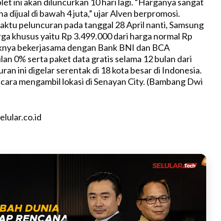
let ini akan diluncurkan 10 hari lagi. “Harganya sangat
a dijual di bawah 4 juta,” ujar Alven berpromosi.
ktu peluncuran pada tanggal 28 April nanti, Samsung
a khusus yaitu Rp 3.499.000 dari harga normal Rp
aknya bekerjasama dengan Bank BNI dan BCA
an 0% serta paket data gratis selama 12 bulan dari
ran ini digelar serentak di 18 kota besar di Indonesia.
acara mengambil lokasi di Senayan City. (Bambang Dwi
lular.co.id