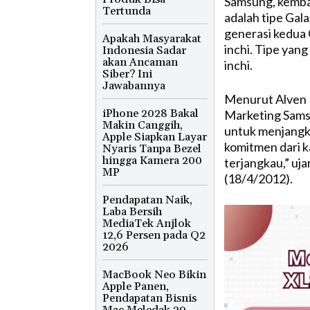
Samsung, kembal
Tertunda
adalah tipe Gal
generasi kedua G
Apakah Masyarakat
inchi. Tipe yang
Indonesia Sadar
akan Ancaman
inchi.
Siber? Ini
Jawabannya
Menurut Alven 
iPhone 2028 Bakal
Marketing Samsu
Makin Canggih,
untuk menjangka
Apple Siapkan Layar
komitmen dari k
Nyaris Tanpa Bezel
hingga Kamera 200
terjangkau,” uja
MP
(18/4/2012).
Pendapatan Naik,
Laba Bersih
MediaTek Anjlok
12,6 Persen pada Q2
2026
MacBook Neo Bikin
Apple Panen,
Pendapatan Bisnis