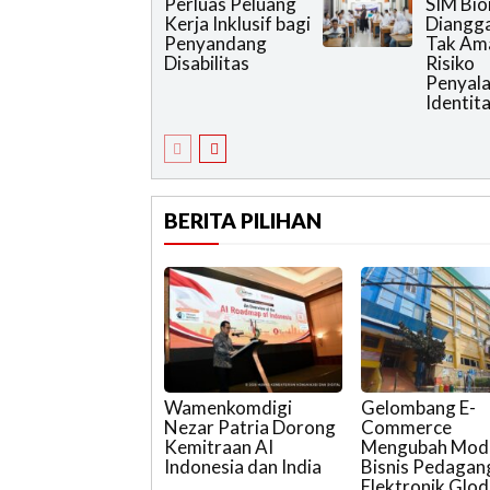
Perluas Peluang
SIM Bio
Kerja Inklusif bagi
Diangg
Penyandang
Tak Am
Disabilitas
Risiko
Penyal
Identit
BERITA PILIHAN
Wamenkomdigi
Gelombang E-
Nezar Patria Dorong
Commerce
Kemitraan AI
Mengubah Mod
Indonesia dan India
Bisnis Pedagan
Elektronik Glod