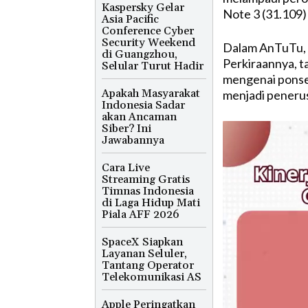
Kaspersky Gelar
Note 3 (31.109)
Asia Pacific
Conference Cyber
Security Weekend
Dalam AnTuTu, 
di Guangzhou,
Perkiraannya, 
Selular Turut Hadir
mengenai ponsel
Apakah Masyarakat
menjadi peneru
Indonesia Sadar
akan Ancaman
Siber? Ini
Jawabannya
Cara Live
Streaming Gratis
Timnas Indonesia
di Laga Hidup Mati
Piala AFF 2026
SpaceX Siapkan
Layanan Seluler,
Tantang Operator
Telekomunikasi AS
Apple Peringatkan