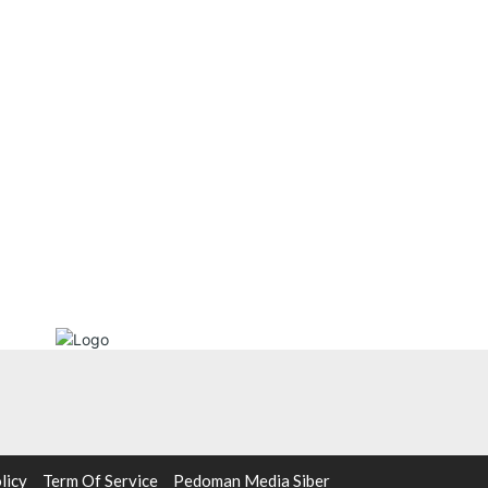
licy
Term Of Service
Pedoman Media Siber