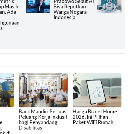
metrik
Prabowo Sebut AI
ap Masih
Bisa Repotkan
an, Ada
Warga Negara
Indonesia
ahgunaan
as
Bank Mandiri Perluas
Harga Biznet Home
Peluang Kerja Inklusif
2026, Ini Pilihan
el
bagi Penyandang
Paket WiFi Rumah
g
Disabilitas
ok di