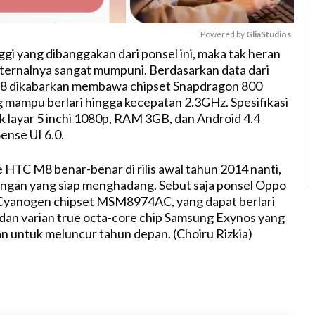
Powered by 
GliaStudios
ggi yang dibanggakan dari ponsel ini, maka tak heran
nternalnya sangat mumpuni. Berdasarkan data dari
M
8 dikabarkan membawa chipset Snapdragon 800
u
mampu berlari hingga kecepatan 2.3GHz. Spesifikasi
t
k layar 5 inchi 1080p, RAM 3GB, dan Android 4.4
e
ense UI 6.0.
 HTC M8 benar-benar di rilis awal tahun 2014 nanti,
ingan yang siap menghadang. Sebut saja ponsel Oppo
 Cyanogen chipset MSM8974AC, yang dapat berlari
dan varian true octa-core chip Samsung Exynos yang
an untuk meluncur tahun depan. (Choiru Rizkia)