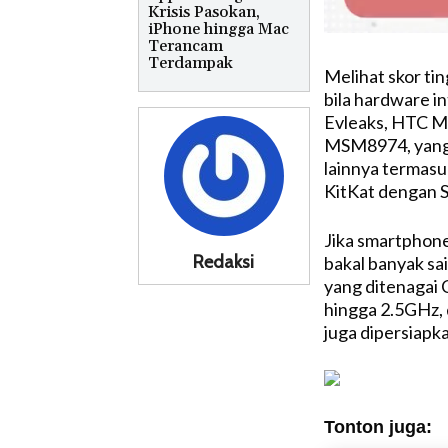
Krisis Pasokan,
iPhone hingga Mac
Terancam
Terdampak
Melihat skor tin
bila hardware i
Evleaks, HTC M
MSM8974, yang 
lainnya termasu
KitKat dengan S
Jika smartphone
Redaksi
bakal banyak sa
yang ditenagai
hingga 2.5GHz, 
juga dipersiapk
Tonton juga: