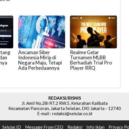
ntang
Ancaman Siber
Realme Gelar
 dan
Indonesia Mirip di
Turnamen MLBB
pnya
Negara Maju, Tetapi
Berhadiah Trial Pro
Ada Perbedaannya
Player RRQ
REDAKSI/BISNIS
Jl. Amil No.28i RT.2 RW.5, Kelurahan Kalibata
Kecamatan Pancoran, Jakarta Selatan, DKI Jakarta - 12740
E-mail : redaksi@selular.co.id
Selular.ID
Message From CEO
Redaksi
Info Iklan
Privacy Po