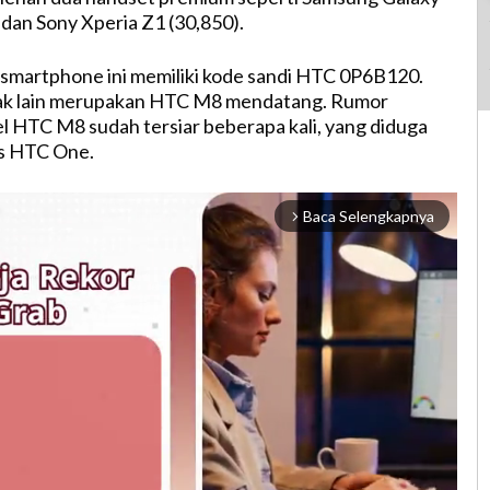
 dan Sony Xperia Z1 (30,850).
smartphone ini memiliki kode sandi HTC 0P6B120.
tak lain merupakan HTC M8 mendatang. Rumor
 HTC M8 sudah tersiar beberapa kali, yang diduga
s HTC One.
Baca Selengkapnya
arrow_forward_ios