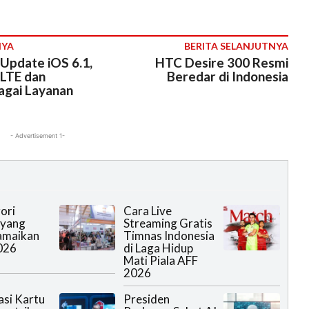
NYA
BERITA SELANJUTNYA
 Update iOS 6.1,
HTC Desire 300 Resmi
LTE dan
Beredar di Indonesia
agai Layanan
- Advertisement 1-
ori
Cara Live
 yang
Streaming Gratis
amaikan
Timnas Indonesia
026
di Laga Hidup
Mati Piala AFF
2026
asi Kartu
Presiden