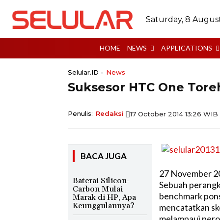
Saturday, 8 Augus
HOME
NEWS
APPLICATIONS
Selular.ID -
News
Suksesor HTC One Toreh
Penulis:
Redaksi
17 October 2014 13:26 WIB
BACA JUGA
27 November 2
Baterai Silicon-
Sebuah perangka
Carbon Mulai
benchmark ponse
Marak di HP, Apa
Keunggulannya?
mencatatkan sk
melampaui pero