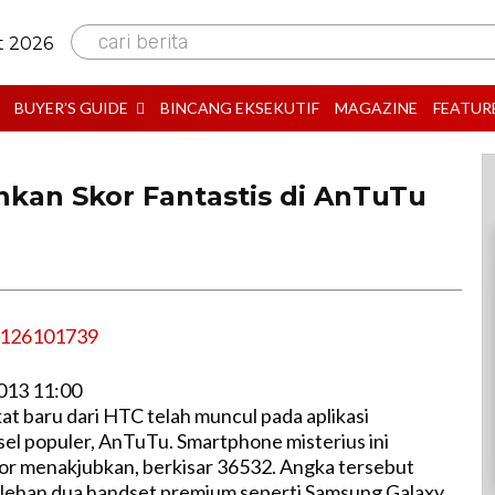
cari berita
t 2026
BUYER’S GUIDE
BINCANG EKSEKUTIF
MAGAZINE
FEATUR
kan Skor Fantastis di AnTuTu
013 11:00
t baru dari HTC telah muncul pada aplikasi
l populer, AnTuTu. Smartphone misterius ini
or menakjubkan, berkisar 36532. Angka tersebut
lehan dua handset premium seperti Samsung Galaxy