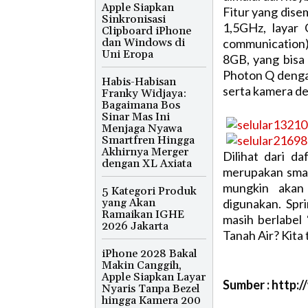
Apple Siapkan
Fitur yang dise
Sinkronisasi
1,5GHz, layar 
Clipboard iPhone
dan Windows di
communication)
Uni Eropa
8GB, yang bisa
Photon Q denga
Habis-Habisan
serta kamera de
Franky Widjaya:
Bagaimana Bos
Sinar Mas Ini
Menjaga Nyawa
Smartfren Hingga
Akhirnya Merger
Dilihat dari d
dengan XL Axiata
merupakan smar
mungkin akan
5 Kategori Produk
yang Akan
digunakan. Spr
Ramaikan IGHE
masih berlabel
2026 Jakarta
Tanah Air? Kita 
iPhone 2028 Bakal
Makin Canggih,
Apple Siapkan Layar
Sumber : http:
Nyaris Tanpa Bezel
hingga Kamera 200