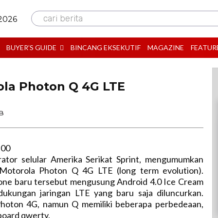
cari berita
 2026
BUYER’S GUIDE
BINCANG EKSEKUTIF
MAGAZINE
FEATUR
la Photon Q 4G LTE
IB
:00
rator selular Amerika Serikat Sprint, mengumumkan
 Motorola Photon Q 4G LTE (long term evolution).
one baru tersebut mengusung Android 4.0 Ice Cream
ukungan jaringan LTE yang baru saja diluncurkan.
Photon 4G, namun Q memiliki beberapa perbedeaan,
yboard qwerty.