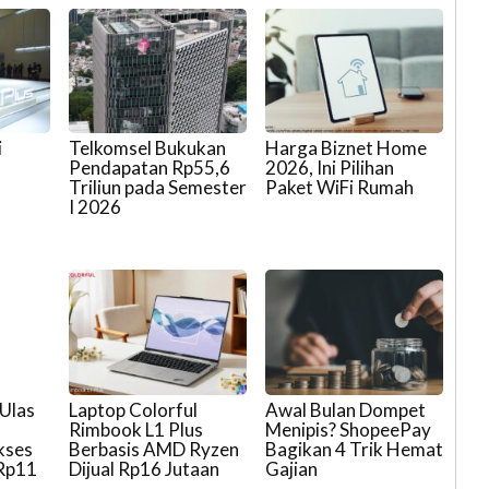
i
Telkomsel Bukukan
Harga Biznet Home
Pendapatan Rp55,6
2026, Ini Pilihan
Triliun pada Semester
Paket WiFi Rumah
I 2026
Ulas
Laptop Colorful
Awal Bulan Dompet
Rimbook L1 Plus
Menipis? ShopeePay
kses
Berbasis AMD Ryzen
Bagikan 4 Trik Hemat
 Rp11
Dijual Rp16 Jutaan
Gajian