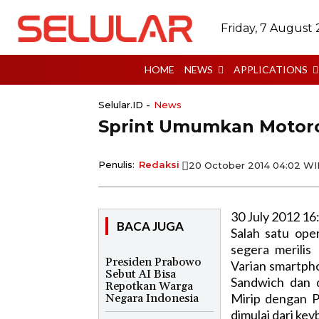
Friday, 7 August
HOME
NEWS
APPLICATIONS
Selular.ID -
News
Sprint Umumkan Motoro
Penulis:
Redaksi
20 October 2014 04:02 W
30 July 2012 16
BACA JUGA
Salah satu ope
segera merilis
Presiden Prabowo
Varian smartph
Sebut AI Bisa
Sandwich dan d
Repotkan Warga
Mirip dengan 
Negara Indonesia
dimulai dari ke