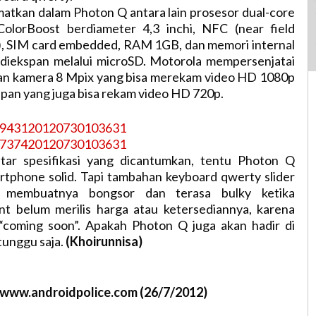
matkan dalam Photon Q antara lain prosesor dual-core
ColorBoost berdiameter 4,3 inchi, NFC (near field
, SIM card embedded, RAM 1GB, dan memori internal
 diekspan melalui microSD. Motorola mempersenjatai
n kamera 8 Mpix yang bisa merekam video HD 1080p
pan yang juga bisa rekam video HD 720p.
aftar spesifikasi yang dicantumkan, tentu Photon Q
tphone solid. Tapi tambahan keyboard qwerty slider
 membuatnya bongsor dan terasa bulky ketika
int belum merilis harga atau ketersediannya, karena
 “coming soon”. Apakah Photon Q juga akan hadir di
tunggu saja.
(Khoirunnisa)
//www.androidpolice.com (26/7/2012)