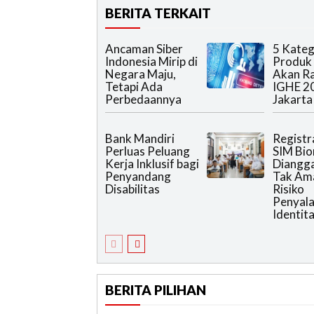
BERITA TERKAIT
Ancaman Siber
5 Kateg
Indonesia Mirip di
Produk
Negara Maju,
Akan R
Tetapi Ada
IGHE 2
Perbedaannya
Jakarta
Bank Mandiri
Registr
Perluas Peluang
SIM Bio
Kerja Inklusif bagi
Diangg
Penyandang
Tak Am
Disabilitas
Risiko
Penyal
Identit
BERITA PILIHAN