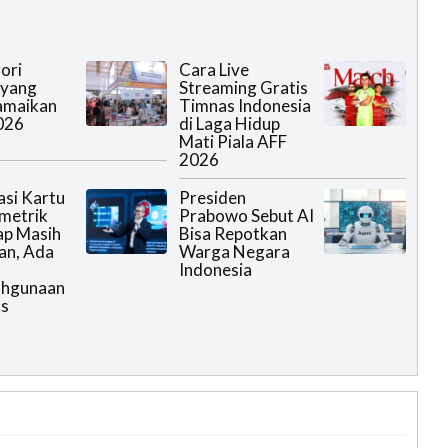
ori
Cara Live
 yang
Streaming Gratis
amaikan
Timnas Indonesia
026
di Laga Hidup
Mati Piala AFF
2026
asi Kartu
Presiden
metrik
Prabowo Sebut AI
ap Masih
Bisa Repotkan
an, Ada
Warga Negara
Indonesia
ahgunaan
as