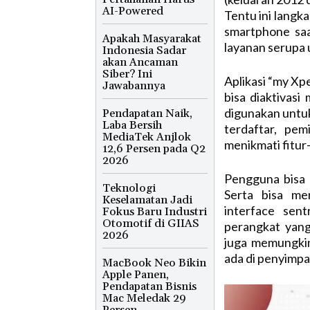
AI-Powered
Tentu ini langk
smartphone saa
Apakah Masyarakat
layanan serupa 
Indonesia Sadar
akan Ancaman
Siber? Ini
Aplikasi “my Xpe
Jawabannya
bisa diaktivas
digunakan untuk
Pendapatan Naik,
Laba Bersih
terdaftar, pem
MediaTek Anjlok
menikmati fitur-f
12,6 Persen pada Q2
2026
Pengguna bisa 
Teknologi
Serta bisa me
Keselamatan Jadi
interface sen
Fokus Baru Industri
Otomotif di GIIAS
perangkat yang
2026
juga memungkin
ada di penyimpa
MacBook Neo Bikin
Apple Panen,
Pendapatan Bisnis
Mac Meledak 29