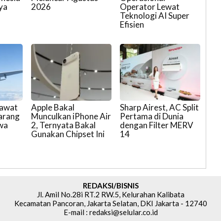
ya
2026
Operator Lewat
Teknologi AI Super
Efisien
sawat
Apple Bakal
Sharp Airest, AC Split
arang
Munculkan iPhone Air
Pertama di Dunia
wa
2, Ternyata Bakal
dengan Filter MERV
Gunakan Chipset Ini
14
REDAKSI/BISNIS
Jl. Amil No.28i RT.2 RW.5, Kelurahan Kalibata
Kecamatan Pancoran, Jakarta Selatan, DKI Jakarta - 12740
E-mail : redaksi@selular.co.id