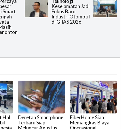
Percaya
Teknologi
rbesar
Keselamatan Jadi
i Smart
Fokus Baru
engah
Industri Otomotif
yata
di GIIAS 2026
Masih
Menonton
t Hal
Deretan Smartphone
FiberHome Siap
bil
Terbaru Siap
Memangkas Biaya
onesia
Meluncur Agustus
Operasional