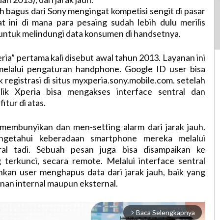
ah bagus dari Sony mengingat kompetisi sengit di pasar
t ini di mana para pesaing sudah lebih dulu merilis
untuk melindungi data konsumen di handsetnya.
ria” pertama kali disebut awal tahun 2013. Layanan ini
i melalui pengaturan handphone. Google ID user bisa
 registrasi di situs myxperia.sony.mobile.com. setelah
ilik Xperia bisa mengakses interface sentral dan
itur di atas.
membunyikan dan men-setting alarm dari jarak jauh.
ngetahui keberadaan smartphone mereka melalui
tral tadi. Sebuah pesan juga bisa disampaikan ke
 terkunci, secara remote. Melalui interface sentral
kan user menghapus data dari jarak jauh, baik yang
nan internal maupun eksternal.
Baca Selengkapnya
arrow_forward_ios