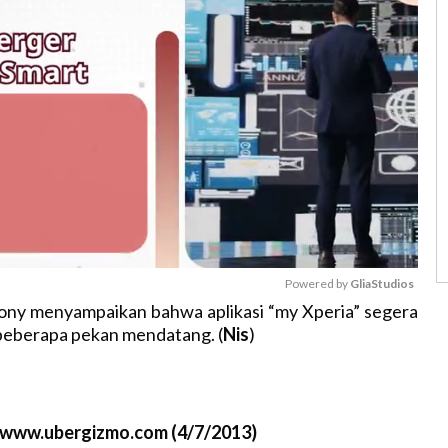
Powered by 
GliaStudios
y menyampaikan bahwa aplikasi “my Xperia” segera
beberapa pekan mendatang. (
Nis
)
M
u
t
e
//www.ubergizmo.com (4/7/2013)