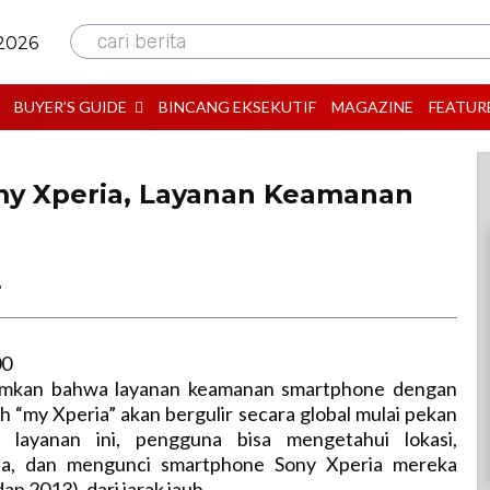
cari berita
 2026
BUYER’S GUIDE
BINCANG EKSEKUTIF
MAGAZINE
FEATUR
my Xperia, Layanan Keamanan
B
00
kan bahwa layanan keamanan smartphone dengan
uh “my Xperia” akan bergulir secara global mulai pekan
i layanan ini, pengguna bisa mengetahui lokasi,
a, dan mengunci smartphone Sony Xperia mereka
an 2013), dari jarak jauh.