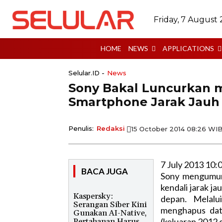
Friday, 7 August
HOME
NEWS
APPLICATIONS
Selular.ID -
News
Sony Bakal Luncurkan 
Smartphone Jarak Jauh
Penulis:
Redaksi
15 October 2014 08:26 WI
7 July 2013 10:
BACA JUGA
Sony mengumum
kendali jarak ja
Kaspersky:
depan. Melalu
Serangan Siber Kini
menghapus dat
Gunakan AI-Native,
(keluaran 2012 d
Pertahanan Harus