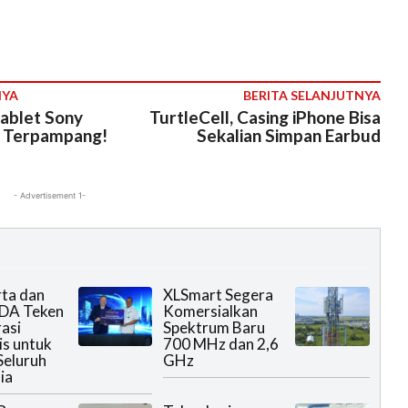
NYA
BERITA SELANJUTNYA
ablet Sony
TurtleCell, Casing iPhone Bisa
a Terpampang!
Sekalian Simpan Earbud
- Advertisement 1-
rta dan
XLSmart Segera
DA Teken
Komersialkan
asi
Spektrum Baru
is untuk
700 MHz dan 2,6
Seluruh
GHz
ia