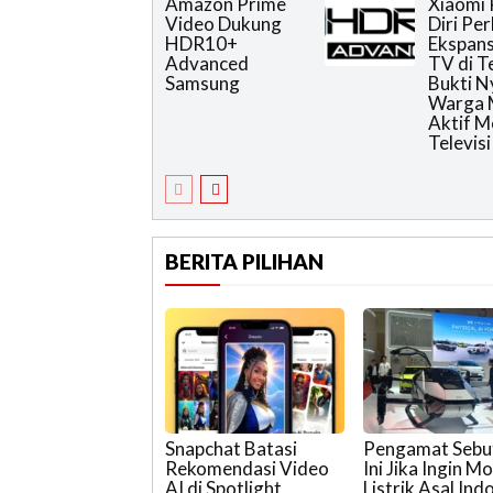
Amazon Prime
Xiaomi 
Video Dukung
Diri Pe
HDR10+
Ekspans
Advanced
TV di T
Samsung
Bukti N
Warga 
Aktif 
Televisi
BERITA PILIHAN
Snapchat Batasi
Pengamat Sebu
Rekomendasi Video
Ini Jika Ingin Mo
AI di Spotlight
Listrik Asal Ind