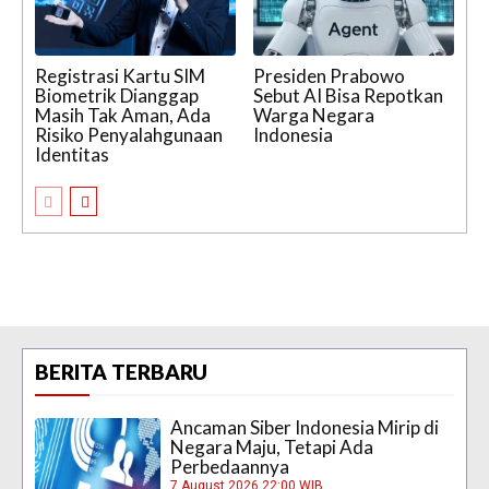
Registrasi Kartu SIM
Presiden Prabowo
Biometrik Dianggap
Sebut AI Bisa Repotkan
Masih Tak Aman, Ada
Warga Negara
Risiko Penyalahgunaan
Indonesia
Identitas
BERITA TERBARU
Ancaman Siber Indonesia Mirip di
Negara Maju, Tetapi Ada
Perbedaannya
7 August 2026 22:00 WIB