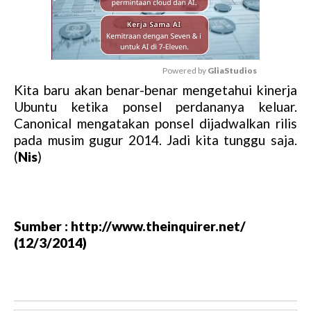
Powered by 
GliaStudios
Kita baru akan benar-benar mengetahui kinerja
M
Ubuntu ketika ponsel perdananya keluar.
u
Canonical mengatakan ponsel dijadwalkan rilis
t
pada musim gugur 2014. Jadi kita tunggu saja.
e
(
Nis
)
Sumber : http://www.theinquirer.net/
(12/3/2014)