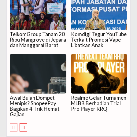
TelkomGroup Tanam 20
Komdigi Tegur YouTube
Ribu Mangrove di Jepara
Terkait Promosi Vape
dan Manggarai Barat
Libatkan Anak
Awal Bulan Dompet
Realme Gelar Turnamen
Menipis? ShopeePay
MLBB Berhadiah Trial
Bagikan 4 Trik Hemat
Pro Player RRQ
Gajian