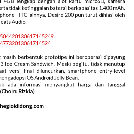
al 4GB lengkap dengan slot kartu microSD, kamera
rta tidak ketinggalan baterai berkapasitas 1.400 mAh.
hone HTC lainnya, Desire 200 pun turut dihiasi oleh
Beats Audio.
 masih berbentuk prototipe ini beroperasi dipayung
.3 Ice Cream Sandwich. Meski begitu, tidak menutup
at versi final diluncurkan, smartphone entry-level
mengadopsi OS Android Jelly Bean.
dak ada informasi menyangkut harga dan tanggal
(
Choiru Rizkia
)
thegioididong.com