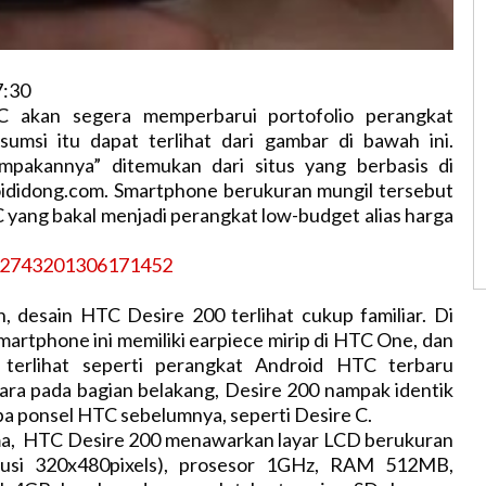
7:30
C akan segera memperbarui portofolio perangkat
Asumsi itu dapat terlihat dari gambar di bawah ini.
mpakannya” ditemukan dari situs yang berbasis di
oididong.com. Smartphone berukuran mungil tersebut
yang bakal menjadi perangkat low-budget alias harga
n, desain HTC Desire 200 terlihat cukup familiar. Di
martphone ini memiliki earpiece mirip di HTC One, dan
 terlihat seperti perangkat Android HTC terbaru
ara pada bagian belakang, Desire 200 nampak identik
a ponsel HTC sebelumnya, seperti Desire C.
ama, HTC Desire 200 menawarkan layar LCD berukuran
solusi 320x480pixels), prosesor 1GHz, RAM 512MB,