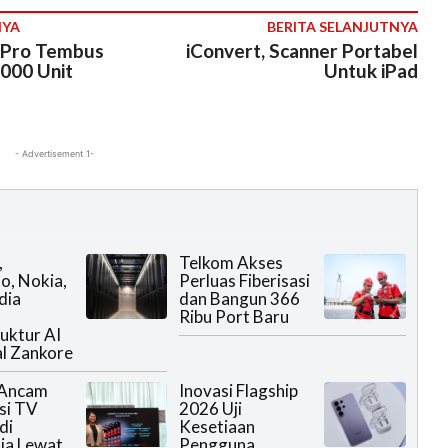
NYA
BERITA SELANJUTNYA
 Pro Tembus
iConvert, Scanner Portabel
.000 Unit
Untuk iPad
- Advertisement 1-
,
Telkom Akses
, Nokia,
Perluas Fiberisasi
dia
dan Bangun 366
Ribu Port Baru
ruktur AI
l Zankore
 Ancam
Inovasi Flagship
si TV
2026 Uji
di
Kesetiaan
ia Lewat
Pengguna