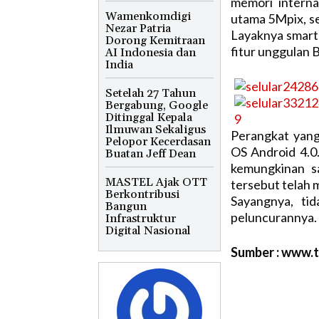
memori intern
Wamenkomdigi
utama 5Mpix, se
Nezar Patria
Layaknya smartp
Dorong Kemitraan
fitur unggulan 
AI Indonesia dan
India
Setelah 27 Tahun
Bergabung, Google
Ditinggal Kepala
Ilmuwan Sekaligus
Perangkat yang
Pelopor Kecerdasan
OS Android 4.0
Buatan Jeff Dean
kemungkinan sa
MASTEL Ajak OTT
tersebut telah 
Berkontribusi
Sayangnya, ti
Bangun
peluncurannya. 
Infrastruktur
Digital Nasional
Sumber : www.