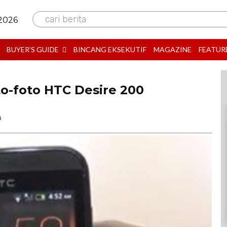
cari berita
 2026
BUYER’S GUIDE
BINCANG EKSEKUTIF
MAGAZINE
FEATUR
to-foto HTC Desire 200
B