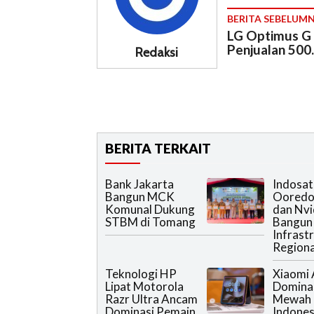
BERITA SEBELUM
LG Optimus G
Penjualan 500
Redaksi
BERITA TERKAIT
Bank Jakarta
Indosat
Bangun MCK
Ooredoo
Komunal Dukung
dan Nvi
STBM di Tomang
Bangun
Infrast
Regiona
Teknologi HP
Xiaomi
Lipat Motorola
Domina
Razr Ultra Ancam
Mewah 
Dominasi Pemain
Indones