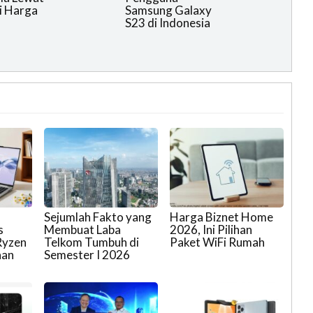
i Harga
Samsung Galaxy
S23 di Indonesia
l
Sejumlah Fakto yang
Harga Biznet Home
s
Membuat Laba
2026, Ini Pilihan
Ryzen
Telkom Tumbuh di
Paket WiFi Rumah
aan
Semester I 2026