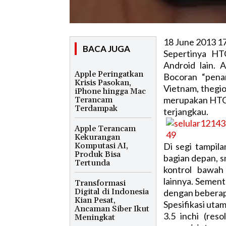
18 June 2013 1
BACA JUGA
Sepertinya HT
Android lain. 
Apple Peringatkan
Bocoran “pena
Krisis Pasokan,
Vietnam, thegi
iPhone hingga Mac
merupakan HTC 
Terancam
Terdampak
terjangkau.
Apple Terancam
Kekurangan
Komputasi AI,
Di segi tampila
Produk Bisa
bagian depan, s
Tertunda
kontrol bawah
lainnya. Sement
Transformasi
Digital di Indonesia
dengan beberap
Kian Pesat,
Spesifikasi ut
Ancaman Siber Ikut
3.5 inchi (re
Meningkat