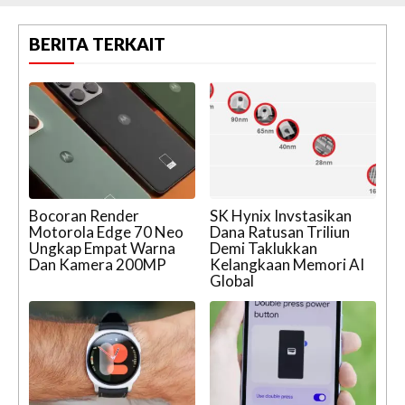
BERITA TERKAIT
Bocoran Render
SK Hynix Invstasikan
Motorola Edge 70 Neo
Dana Ratusan Triliun
Ungkap Empat Warna
Demi Taklukkan
Dan Kamera 200MP
Kelangkaan Memori AI
Global