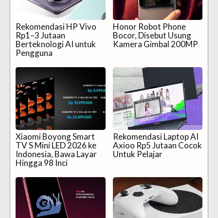
Rekomendasi HP Vivo
Honor Robot Phone
Rp1–3 Jutaan
Bocor, Disebut Usung
Berteknologi AI untuk
Kamera Gimbal 200MP
Pengguna
Xiaomi Boyong Smart
Rekomendasi Laptop AI
TV S Mini LED 2026 ke
Axioo Rp5 Jutaan Cocok
Indonesia, Bawa Layar
Untuk Pelajar
Hingga 98 Inci