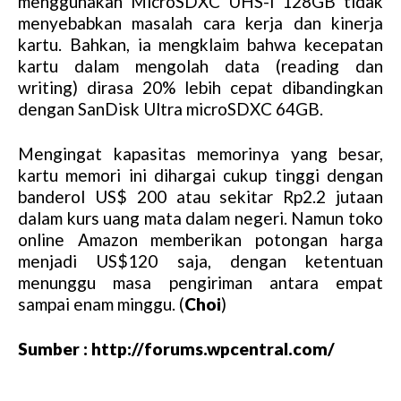
menggunakan MicroSDXC UHS-I 128GB tidak
u
menyebabkan masalah cara kerja dan kinerja
t
kartu. Bahkan, ia mengklaim bahwa kecepatan
e
kartu dalam mengolah data (reading dan
writing) dirasa 20% lebih cepat dibandingkan
dengan SanDisk Ultra microSDXC 64GB.
Mengingat kapasitas memorinya yang besar,
kartu memori ini dihargai cukup tinggi dengan
banderol US$ 200 atau sekitar Rp2.2 jutaan
dalam kurs uang mata dalam negeri. Namun toko
online Amazon memberikan potongan harga
menjadi US$120 saja, dengan ketentuan
menunggu masa pengiriman antara empat
sampai enam minggu. (
Choi
)
Sumber : http://forums.wpcentral.com/