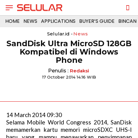
HOME
NEWS
APPLICATIONS
BUYER’S GUIDE
BINCAN
Selular.id -
News
SandDisk Ultra MicroSD 128GB
Kompatibel di Windows
Phone
Penulis :
Redaksi
17 October 2014 14:16 WIB
14 March 2014 09:30
Selama Mobile World Congress 2014, SanDisk
memamerkan kartu memori microSDXC UHS-I
baru yang mampu menawarkan penyimpanan