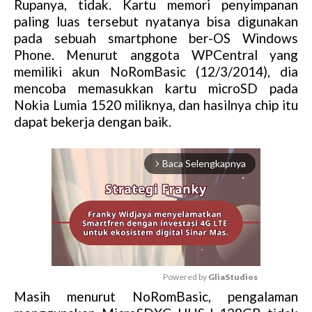
Rupanya, tidak. Kartu memori penyimpanan
paling luas tersebut nyatanya bisa digunakan
pada sebuah smartphone ber-OS Windows
Phone. Menurut anggota WPCentral yang
memiliki akun NoRomBasic (12/3/2014), dia
mencoba memasukkan kartu microSD pada
Nokia Lumia 1520 miliknya, dan hasilnya chip itu
dapat bekerja dengan baik.
Baca Selengkapnya
arrow_forward_ios
Powered by 
GliaStudios
Masih menurut NoRomBasic, pengalaman
M