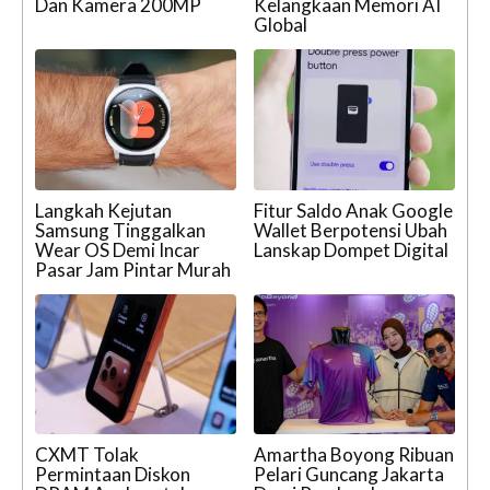
Dan Kamera 200MP
Kelangkaan Memori AI
Global
Langkah Kejutan
Fitur Saldo Anak Google
Samsung Tinggalkan
Wallet Berpotensi Ubah
Wear OS Demi Incar
Lanskap Dompet Digital
Pasar Jam Pintar Murah
CXMT Tolak
Amartha Boyong Ribuan
Permintaan Diskon
Pelari Guncang Jakarta