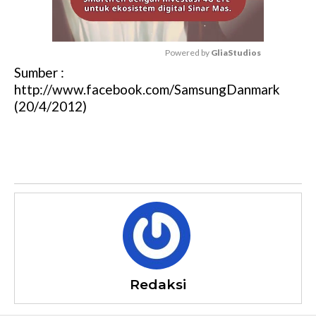
Powered by 
GliaStudios
Sumber :
M
http://www.facebook.com/SamsungDanmark
u
(20/4/2012)
t
e
Redaksi