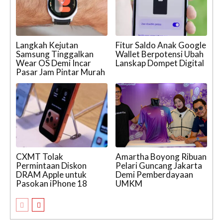
Langkah Kejutan
Fitur Saldo Anak Google
Samsung Tinggalkan
Wallet Berpotensi Ubah
Wear OS Demi Incar
Lanskap Dompet Digital
Pasar Jam Pintar Murah
CXMT Tolak
Amartha Boyong Ribuan
Permintaan Diskon
Pelari Guncang Jakarta
DRAM Apple untuk
Demi Pemberdayaan
Pasokan iPhone 18
UMKM