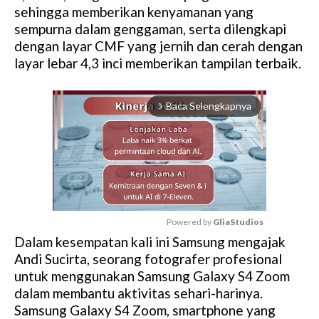
sehingga memberikan kenyamanan yang
sempurna dalam genggaman, serta dilengkapi
dengan layar CMF yang jernih dan cerah dengan
layar lebar 4,3 inci memberikan tampilan terbaik.
Baca Selengkapnya
arrow_forward_ios
Powered by 
GliaStudios
Dalam kesempatan kali ini Samsung mengajak
M
Andi Sucirta, seorang fotografer profesional
u
untuk menggunakan Samsung Galaxy S4 Zoom
t
dalam membantu aktivitas sehari-harinya.
e
Samsung Galaxy S4 Zoom, smartphone yang