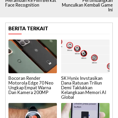
Merambah Ke Film Berkat
Pertimbangkan
Face Recognition
Munculkan Kembali Game
Ini
BERITA TERKAIT
Bocoran Render
SK Hynix Invstasikan
Motorola Edge 70 Neo
Dana Ratusan Triliun
Ungkap Empat Warna
Demi Taklukkan
Dan Kamera 200MP
Kelangkaan Memori AI
Global