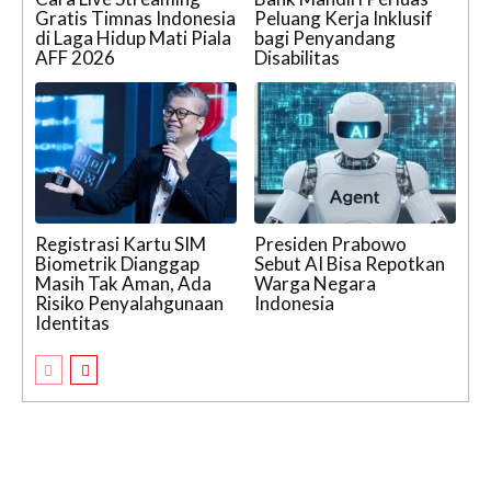
Gratis Timnas Indonesia
Peluang Kerja Inklusif
di Laga Hidup Mati Piala
bagi Penyandang
AFF 2026
Disabilitas
Registrasi Kartu SIM
Presiden Prabowo
Biometrik Dianggap
Sebut AI Bisa Repotkan
Masih Tak Aman, Ada
Warga Negara
Risiko Penyalahgunaan
Indonesia
Identitas