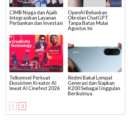
CIMB Niaga dan Ajaib
OpenAI Bebaskan
Integrasikan Layanan
Obrolan ChatGPT
Perbankan dan Investasi
Tanpa Batas Mulai
Agustus Ini
Telkomsel Perkuat
Redmi Bakal Lompat
Ekosistem Kreator AI
Generasi dan Siapkan
lewat AI Cinefest 2026
K200 Sebagai Unggulan
Berikutnya