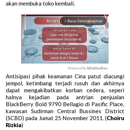
akan membuka toko kembali.
Baca Selengkapnya
arrow_forward_ios
Powered by 
GliaStudios
Antisipasi pihak keamanan Cina patut diacungi
M
jempol, ketimbang terjadi rusuh dan akhirnya
u
dapat mengakibatkan korban cedera, seperi
t
halnya kejadian pada antrian penjualan
e
BlackBerry Bold 9790 Bellagio di Pasific Place,
kawasan Sudirman Central Bussines District
(SCBD) pada Jumat 25 November 2011. (
Choiru
Rizkia
)