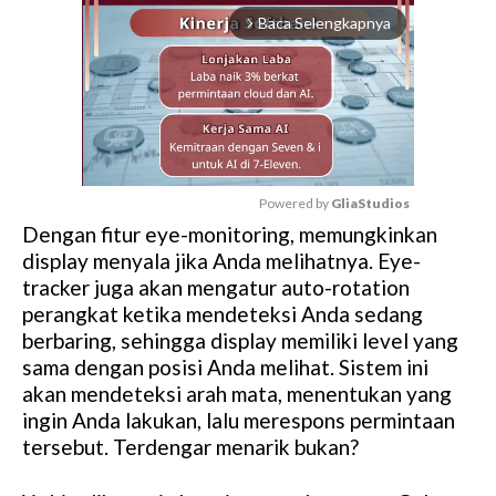
Baca Selengkapnya
arrow_forward_ios
Powered by 
GliaStudios
Dengan fitur eye-monitoring, memungkinkan
M
display menyala jika Anda melihatnya. Eye-
u
tracker juga akan mengatur auto-rotation
t
perangkat ketika mendeteksi Anda sedang
e
berbaring, sehingga display memiliki level yang
sama dengan posisi Anda melihat. Sistem ini
akan mendeteksi arah mata, menentukan yang
ingin Anda lakukan, lalu merespons permintaan
tersebut. Terdengar menarik bukan?