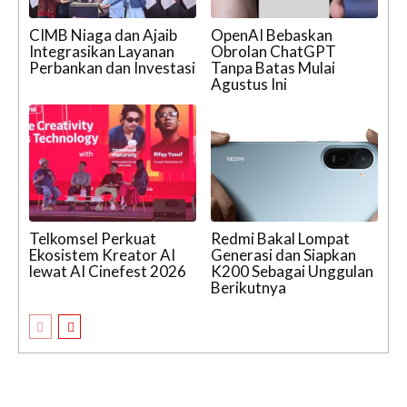
CIMB Niaga dan Ajaib
OpenAI Bebaskan
Integrasikan Layanan
Obrolan ChatGPT
Perbankan dan Investasi
Tanpa Batas Mulai
Agustus Ini
Telkomsel Perkuat
Redmi Bakal Lompat
Ekosistem Kreator AI
Generasi dan Siapkan
lewat AI Cinefest 2026
K200 Sebagai Unggulan
Berikutnya