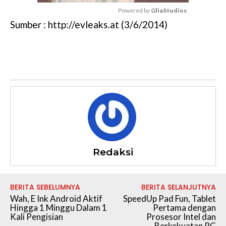
Powered by 
GliaStudios
Sumber : http://evleaks.at (3/6/2014)
M
u
t
e
Redaksi
BERITA SEBELUMNYA
BERITA SELANJUTNYA
Wah, E Ink Android Aktif
SpeedUp Pad Fun, Tablet
Hingga 1 Minggu Dalam 1
Pertama dengan
Kali Pengisian
Prosesor Intel dan
Berkekuatan PC