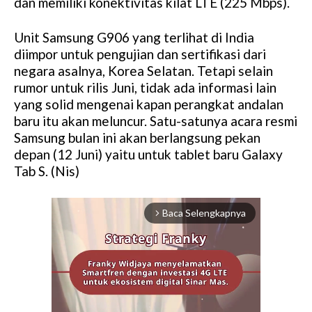
dan memiliki konektivitas kilat LTE (225 Mbps).
Unit Samsung G906 yang terlihat di India
diimpor untuk pengujian dan sertifikasi dari
negara asalnya, Korea Selatan. Tetapi selain
rumor untuk rilis Juni, tidak ada informasi lain
yang solid mengenai kapan perangkat andalan
baru itu akan meluncur. Satu-satunya acara resmi
Samsung bulan ini akan berlangsung pekan
depan (12 Juni) yaitu untuk tablet baru Galaxy
Tab S. (Nis)
Baca Selengkapnya
arrow_forward_ios