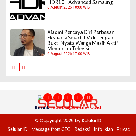
HDR10+ Advanced Samsung
6 August 2026 18:00 WIB
Xiaomi Percaya Diri Perbesar
Ekspansi Smart TV di Tengah
Bukti Nyata Warga Masih Aktif
Menonton Televisi
6 August 2026 17:00 WIB
Email:
redaksi@selular.co.id
© Copyright 2026 by Selular.ID
Selular.ID
Message from CEO
Redaksi
Info Iklan
Privacy P