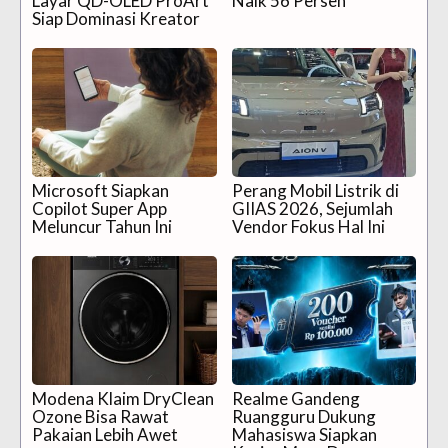
Layar QD-OLED ProArt
Naik 56 Persen
Siap Dominasi Kreator
Microsoft Siapkan
Perang Mobil Listrik di
Copilot Super App
GIIAS 2026, Sejumlah
Meluncur Tahun Ini
Vendor Fokus Hal Ini
Modena Klaim DryClean
Realme Gandeng
Ozone Bisa Rawat
Ruangguru Dukung
Pakaian Lebih Awet
Mahasiswa Siapkan