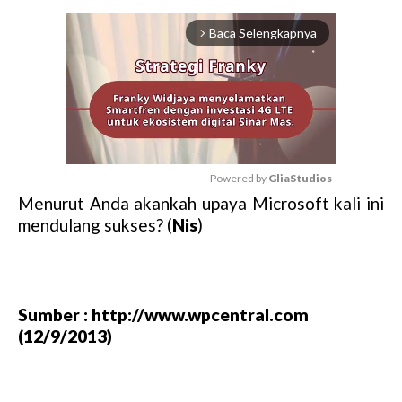
Baca Selengkapnya
arrow_forward_ios
Powered by 
GliaStudios
Menurut Anda akankah upaya Microsoft kali ini
M
mendulang sukses? (
Nis
)
u
t
e
Sumber : http://www.wpcentral.com
(12/9/2013)