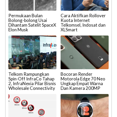
Permukaan Bulan
Cara Aktifkan Rollover
Bolong-bolong Usai
Kuota Internet
Dihantam Satelit SpaceX
Telkomsel, Indosat dan
Elon Musk
XLSmart
Telkom Rampungkan
Bocoran Render
Spin-Off InfraCo Tahap
Motorola Edge 70 Neo
2, InfraNexia Pilar Bisnis
Ungkap Empat Warna
Wholesale Connectivity
Dan Kamera 200MP