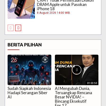
CXMT Tolak Permintaan Diskon
DRAM Apple untuk Pasokan
iPhone 18
8 August 2026 14:00 WIB
BERITA PILIHAN
01:03:50
Sudah Siapkah Indonesia
AI Mengubah Dunia,
Hadapi Serangan Siber
Teruangkap Rencana
AI
Besar NVIDIA! –
Bincang Eksekutif
Eps.17