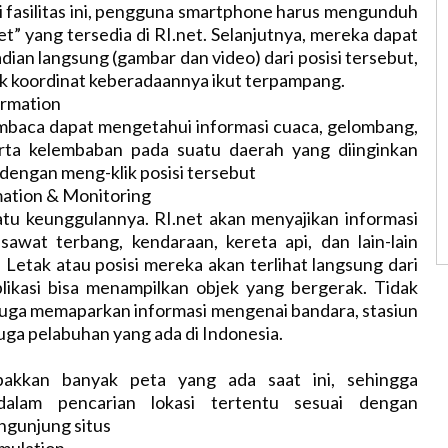
di fasilitas ini, pengguna smartphone harus mengunduh
net” yang tersedia di RI.net. Selanjutnya, mereka dapat
dian langsung (gambar dan video) dari posisi tersebut,
ik koordinat keberadaannya ikut terpampang.
ormation
pembaca dapat mengetahui informasi cuaca, gelombang,
erta kelembaban pada suatu daerah yang diinginkan
 dengan meng-klik posisi tersebut
mation & Monitoring
satu keunggulannya. RI.net akan menyajikan informasi
esawat terbang, kendaraan, kereta api, dan lain-lain
. Letak atau posisi mereka akan terlihat langsung dari
plikasi bisa menampilkan objek yang bergerak. Tidak
s juga memaparkan informasi mengenai bandara, stasiun
juga pelabuhan yang ada di Indonesia.
akkan banyak peta yang ada saat ini, sehingga
alam pencarian lokasi tertentu sesuai dengan
ngunjung situs