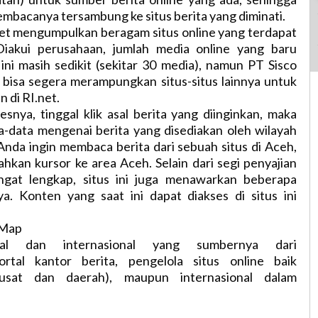
bacanya tersambung ke situs berita yang diminati.
net mengumpulkan beragam situs online yang terdapat
Diakui perusahaan, jumlah media online yang baru
ini masih sedikit (sekitar 30 media), namun PT Sisco
 bisa segera merampungkan situs-situs lainnya untuk
 di RI.net.
nya, tinggal klik asal berita yang diinginkan, maka
a-data mengenai berita yang disediakan oleh wilayah
Anda ingin membaca berita dari sebuah situs di Aceh,
ahkan kursor ke area Aceh. Selain dari segi penyajian
ngat lengkap, situs ini juga menawarkan beberapa
ya. Konten yang saat ini dapat diakses di situs ini
 Map
nal dan internasional yang sumbernya dari
portal kantor berita, pengelola situs online baik
usat dan daerah), maupun internasional dalam