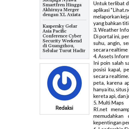
Menjaga Nyawa
Untuk terlibat 
Smartfren Hingga
aplikasi “Lihat.
Akhirnya Merger
dengan XL Axiata
melaporkan keja
yang bahkan tit
Kaspersky Gelar
3. Weather Inf
Asia Pacific
Conference Cyber
Di portal ini, 
Security Weekend
suhu, angin, s
di Guangzhou,
secara realtime
Selular Turut Hadir
4. Assets Infor
Ini poin salah 
posisi kapal, p
secara realtime
peta, karena a
hanya itu, situ
kereta api, dan 
5. Multi Maps
Redaksi
RI.net menamp
memudahkan d
kepentingan pe