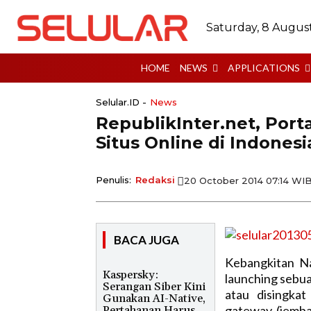
Saturday, 8 Augus
HOME
NEWS
APPLICATIONS
Selular.ID -
News
RepublikInter.net, Por
Situs Online di Indonesi
Penulis:
Redaksi
20 October 2014 07:14 WI
BACA JUGA
Kebangkitan Na
Kaspersky:
launching sebua
Serangan Siber Kini
atau disingkat
Gunakan AI-Native,
gateway (jemba
Pertahanan Harus