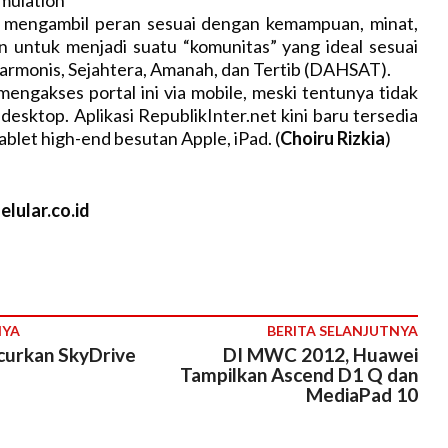
imulation
 mengambil peran sesuai dengan kemampuan, minat,
n untuk menjadi suatu “komunitas” yang ideal sesuai
armonis, Sejahtera, Amanah, dan Tertib (DAHSAT).
engakses portal ini via mobile, meski tentunya tidak
desktop. Aplikasi RepublikInter.net kini baru tersedia
ablet high-end besutan Apple, iPad. (
Choiru Rizkia
)
lular.co.id
NYA
BERITA SELANJUTNYA
curkan SkyDrive
DI MWC 2012, Huawei
d
Tampilkan Ascend D1 Q dan
MediaPad 10