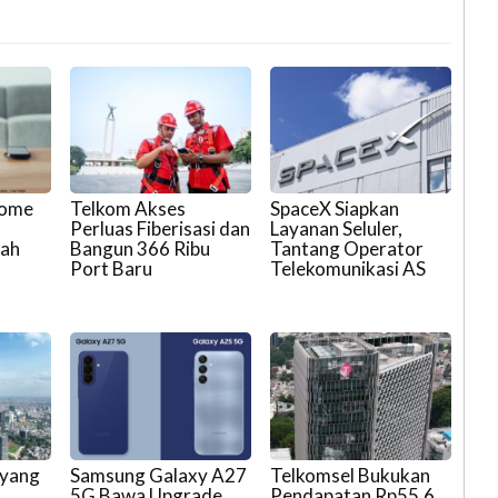
Home
Telkom Akses
SpaceX Siapkan
n
Perluas Fiberisasi dan
Layanan Seluler,
mah
Bangun 366 Ribu
Tantang Operator
Port Baru
Telekomunikasi AS
 yang
Samsung Galaxy A27
Telkomsel Bukukan
5G Bawa Upgrade
Pendapatan Rp55,6