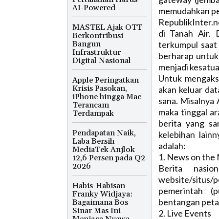
AI-Powered
memudahkan pem
RepublikInter.
MASTEL Ajak OTT
di Tanah Air. 
Berkontribusi
Bangun
terkumpul saat 
Infrastruktur
berharap untuk
Digital Nasional
menjadi kesatuan
Untuk mengakses
Apple Peringatkan
Krisis Pasokan,
akan keluar dat
iPhone hingga Mac
sana. Misalnya 
Terancam
maka tinggal ar
Terdampak
berita yang sa
Pendapatan Naik,
kelebihan lainn
Laba Bersih
adalah:
MediaTek Anjlok
1. News on the
12,6 Persen pada Q2
2026
Berita nasio
website/situs/
Habis-Habisan
pemerintah (p
Franky Widjaya:
bentangan peta
Bagaimana Bos
Sinar Mas Ini
2. Live Events