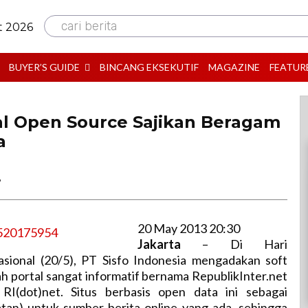
cari berita
t 2026
BUYER’S GUIDE
BINCANG EKSEKUTIF
MAGAZINE
FEATUR
tal Open Source Sajikan Beragam
a
B
20 May 2013 20:30
Jakarta
– Di Hari
sional (20/5), PT Sisfo Indonesia mengadakan soft
h portal sangat informatif bernama RepublikInter.net
 RI(dot)net. Situs berbasis open data ini sebagai
tan) untuk sumber berita online yang ada, sehingga