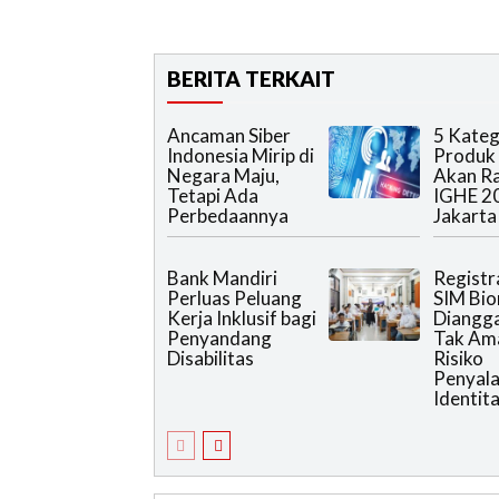
BERITA TERKAIT
Ancaman Siber
5 Kateg
Indonesia Mirip di
Produk
Negara Maju,
Akan R
Tetapi Ada
IGHE 2
Perbedaannya
Jakarta
Bank Mandiri
Registr
Perluas Peluang
SIM Bio
Kerja Inklusif bagi
Diangg
Penyandang
Tak Am
Disabilitas
Risiko
Penyal
Identit