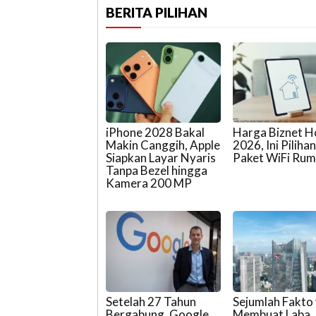
BERITA PILIHAN
iPhone 2028 Bakal
Harga Biznet 
Makin Canggih, Apple
2026, Ini Piliha
Siapkan Layar Nyaris
Paket WiFi Ru
Tanpa Bezel hingga
Kamera 200 MP
Setelah 27 Tahun
Sejumlah Fakto
Bergabung, Google
Membuat Laba