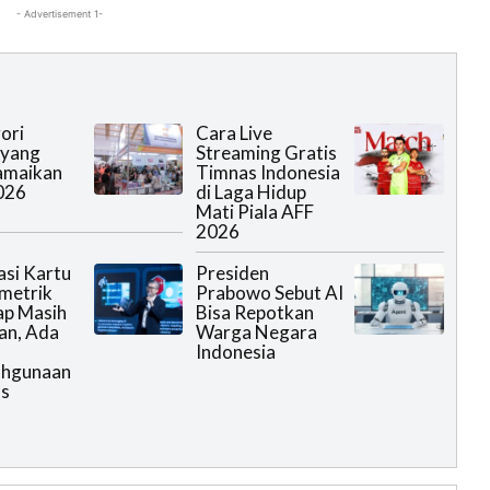
- Advertisement 1-
ori
Cara Live
 yang
Streaming Gratis
amaikan
Timnas Indonesia
026
di Laga Hidup
Mati Piala AFF
2026
asi Kartu
Presiden
metrik
Prabowo Sebut AI
ap Masih
Bisa Repotkan
an, Ada
Warga Negara
Indonesia
ahgunaan
as