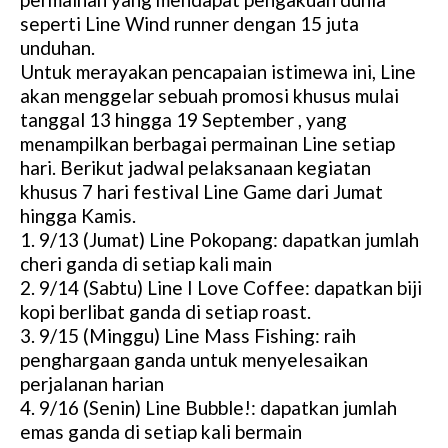
seperti Line Wind runner dengan 15 juta
unduhan.
Untuk merayakan pencapaian istimewa ini, Line
akan menggelar sebuah promosi khusus mulai
tanggal 13 hingga 19 September , yang
menampilkan berbagai permainan Line setiap
hari. Berikut jadwal pelaksanaan kegiatan
khusus 7 hari festival Line Game dari Jumat
hingga Kamis.
1. 9/13 (Jumat) Line Pokopang: dapatkan jumlah
cheri ganda di setiap kali main
2. 9/14 (Sabtu) Line I Love Coffee: dapatkan biji
kopi berlibat ganda di setiap roast.
3. 9/15 (Minggu) Line Mass Fishing: raih
penghargaan ganda untuk menyelesaikan
perjalanan harian
4. 9/16 (Senin) Line Bubble!: dapatkan jumlah
emas ganda di setiap kali bermain