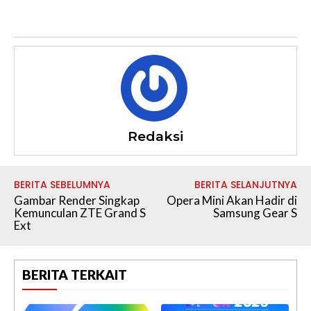
Redaksi
BERITA SEBELUMNYA
BERITA SELANJUTNYA
Gambar Render Singkap
Opera Mini Akan Hadir di
Kemunculan ZTE Grand S
Samsung Gear S
Ext
BERITA TERKAIT