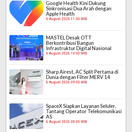
Google Health Kini Dukung
Sinkronisasi Dua Arah dengan
Apple Health
6 August 2026 11:00 WIB
MASTEL Desak OTT
Berkontribusi Bangun
Infrastruktur Digital Nasional
6 August 2026 10:00 WIB
Sharp Airest, AC Split Pertama di
Dunia dengan Filter MERV 14
6 August 2026 09:00 WIB
SpaceX Siapkan Layanan Seluler,
Tantang Operator Telekomunikasi
AS
6 August 2026 08:00 WIB