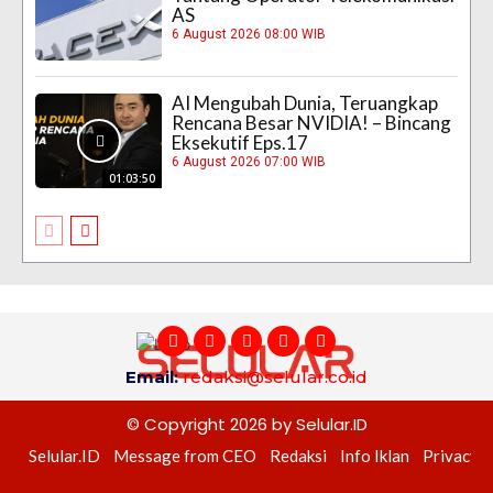
AS
6 August 2026 08:00 WIB
AI Mengubah Dunia, Teruangkap
Rencana Besar NVIDIA! – Bincang
Eksekutif Eps.17
6 August 2026 07:00 WIB
01:03:50
Email:
redaksi@selular.co.id
© Copyright 2026 by Selular.ID
Selular.ID
Message from CEO
Redaksi
Info Iklan
Privacy P