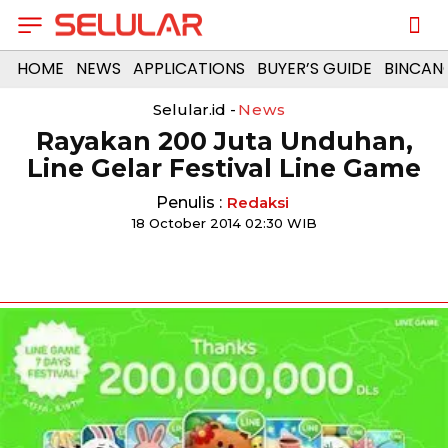
HOME
NEWS
APPLICATIONS
BUYER’S GUIDE
BINCAN
Selular.id -
News
Rayakan 200 Juta Unduhan,
Line Gelar Festival Line Game
Penulis :
Redaksi
18 October 2014 02:30 WIB