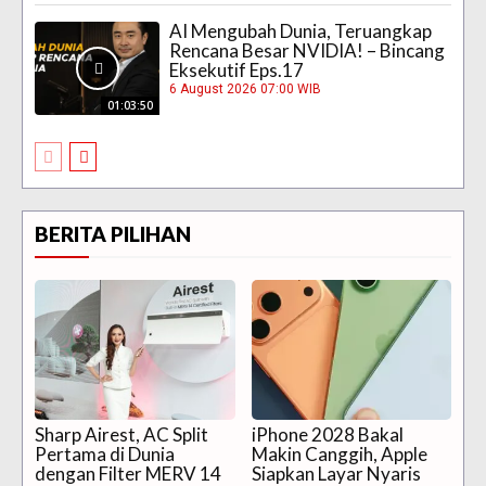
AI Mengubah Dunia, Teruangkap
Rencana Besar NVIDIA! – Bincang
Eksekutif Eps.17
6 August 2026 07:00 WIB
01:03:50
BERITA PILIHAN
Sharp Airest, AC Split
iPhone 2028 Bakal
Pertama di Dunia
Makin Canggih, Apple
dengan Filter MERV 14
Siapkan Layar Nyaris