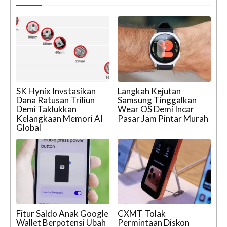
SK Hynix Invstasikan
Langkah Kejutan
Dana Ratusan Triliun
Samsung Tinggalkan
Demi Taklukkan
Wear OS Demi Incar
Kelangkaan Memori AI
Pasar Jam Pintar Murah
Global
Fitur Saldo Anak Google
CXMT Tolak
Wallet Berpotensi Ubah
Permintaan Diskon