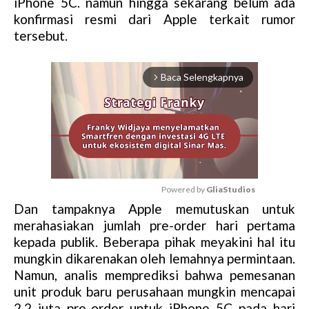
iPhone 5C. namun hingga sekarang belum ada
konfirmasi resmi dari Apple terkait rumor
tersebut.
Baca Selengkapnya
arrow_forward_ios
Powered by 
GliaStudios
Dan tampaknya Apple memutuskan untuk
M
merahasiakan jumlah pre-order hari pertama
u
kepada publik. Beberapa pihak meyakini hal itu
t
mungkin dikarenakan oleh lemahnya permintaan.
e
Namun, analis memprediksi bahwa pemesanan
unit produk baru perusahaan mungkin mencapai
2,2 juta pre-order untuk iPhone 5C pada hari