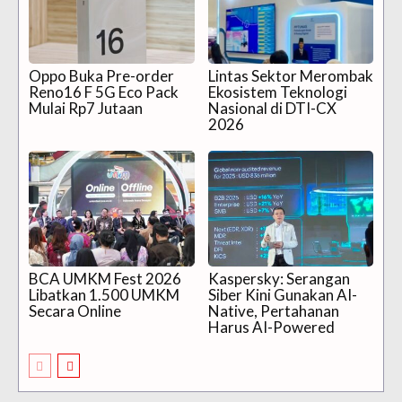
Oppo Buka Pre-order
Lintas Sektor Merombak
Reno16 F 5G Eco Pack
Ekosistem Teknologi
Mulai Rp7 Jutaan
Nasional di DTI-CX
2026
BCA UMKM Fest 2026
Kaspersky: Serangan
Libatkan 1.500 UMKM
Siber Kini Gunakan AI-
Secara Online
Native, Pertahanan
Harus AI-Powered