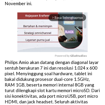
November ini.
Baca Selengkapnya
arrow_forward_ios
Powered by 
GliaStudios
Philips Amio akan datang dengan diagonal layar
M
sentuh berukuran 7 ini dan resolusi 1.024 x 600
u
pixel. Menyinggung soal hardware, tablet ini
t
bakal didukung prosesor dual-core 1.5GHz,
e
RAM 1GB, beserta memori internal 8GB yang
turut dilengkapi slot kartu memori microSD. Dari
sisi konektivitas, ada port microUSB, port micro
HDMI, dan jack headset. Seluruh aktivitas