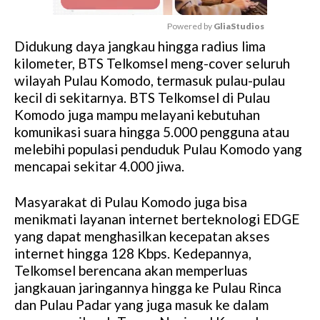
Powered by 
GliaStudios
Didukung daya jangkau hingga radius lima
M
kilometer, BTS Telkomsel meng-cover seluruh
u
wilayah Pulau Komodo, termasuk pulau-pulau
t
kecil di sekitarnya. BTS Telkomsel di Pulau
e
Komodo juga mampu melayani kebutuhan
komunikasi suara hingga 5.000 pengguna atau
melebihi populasi penduduk Pulau Komodo yang
mencapai sekitar 4.000 jiwa.
Masyarakat di Pulau Komodo juga bisa
menikmati layanan internet berteknologi EDGE
yang dapat menghasilkan kecepatan akses
internet hingga 128 Kbps. Kedepannya,
Telkomsel berencana akan memperluas
jangkauan jaringannya hingga ke Pulau Rinca
dan Pulau Padar yang juga masuk ke dalam