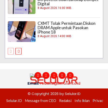
Digital
8 August 2026 16:00 WIB
CXMT Tolak Permintaan Diskon
DRAM Apple untuk Pasokan
iPhone 18
8 August 2026 14:00 WIB
Email:
redaksi@selular.co.id
© Copyright 2026 by Selular.ID
Selular.ID
Message from CEO
Redaksi
Info Iklan
Privacy P