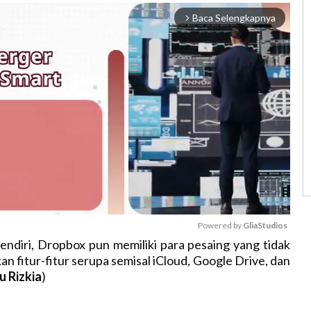
Baca Selengkapnya
arrow_forward_ios
Powered by 
GliaStudios
sendiri, Dropbox pun memiliki para pesaing yang tidak
n fitur-fitur serupa semisal iCloud, Google Drive, dan
M
u Rizkia
)
u
t