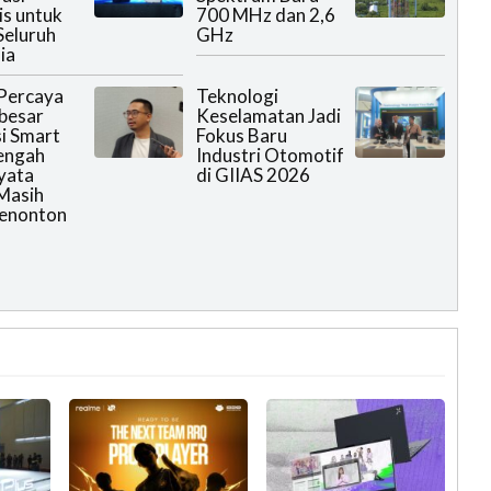
is untuk
700 MHz dan 2,6
Seluruh
GHz
ia
Percaya
Teknologi
rbesar
Keselamatan Jadi
i Smart
Fokus Baru
engah
Industri Otomotif
yata
di GIIAS 2026
Masih
Menonton