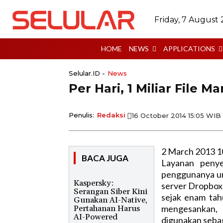
Friday, 7 August
HOME
NEWS
APPLICATIONS
Selular.ID -
News
Per Hari, 1 Miliar File 
Penulis:
Redaksi
16 October 2014 15:05 WIB
2 March 2013 1
BACA JUGA
Layanan penye
penggunanya un
Kaspersky:
server Dropbox 
Serangan Siber Kini
sejak enam tah
Gunakan AI-Native,
mengesankan, 
Pertahanan Harus
AI-Powered
digunakan seba