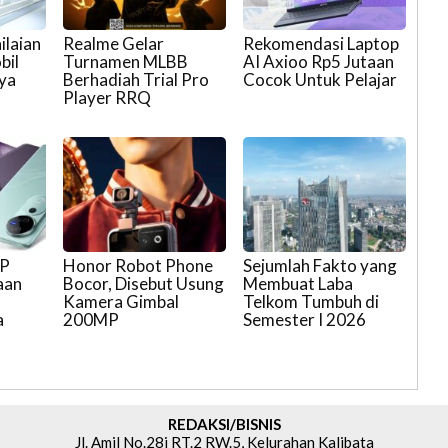
ilaian
Realme Gelar
Rekomendasi Laptop
bil
Turnamen MLBB
AI Axioo Rp5 Jutaan
nya
Berhadiah Trial Pro
Cocok Untuk Pelajar
Player RRQ
HP
Honor Robot Phone
Sejumlah Fakto yang
aan
Bocor, Disebut Usung
Membuat Laba
I
Kamera Gimbal
Telkom Tumbuh di
a
200MP
Semester I 2026
REDAKSI/BISNIS
Jl. Amil No.28i RT.2 RW.5, Kelurahan Kalibata