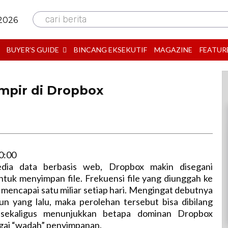
cari berita
 2026
BUYER’S GUIDE
BINCANG EKSEKUTIF
MAGAZINE
FEATUR
Mampir di Dropbox
0:00
dia data berbasis web, Dropbox makin disegani
tuk menyimpan file. Frekuensi file yang diunggah ke
mencapai satu miliar setiap hari. Mengingat debutnya
un yang lalu, maka perolehan tersebut bisa dibilang
sekaligus menunjukkan betapa dominan Dropbox
gai “wadah” penyimpanan.