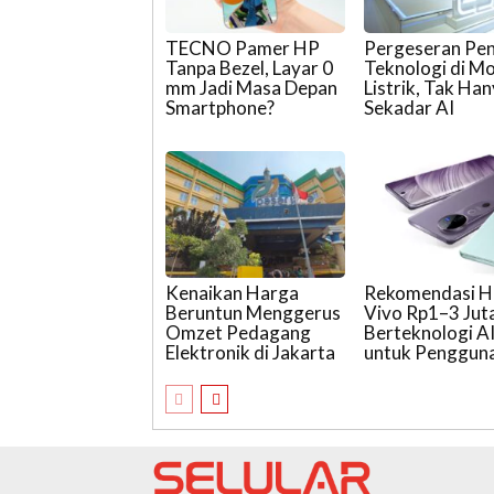
TECNO Pamer HP
Pergeseran Pen
Tanpa Bezel, Layar 0
Teknologi di Mo
mm Jadi Masa Depan
Listrik, Tak Ha
Smartphone?
Sekadar AI
Kenaikan Harga
Rekomendasi 
Beruntun Menggerus
Vivo Rp1–3 Jut
Omzet Pedagang
Berteknologi A
Elektronik di Jakarta
untuk Penggun