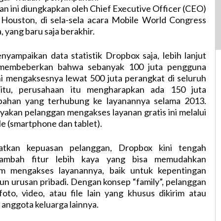
n ini diungkapkan oleh Chief Executive Officer (CEO)
ouston, di sela-sela acara Mobile World Congress
 yang baru saja berakhir.
yampaikan data statistik Dropbox saja, lebih lanjut
membeberkan bahwa sebanyak 100 juta pengguna
ni mengaksesnya lewat 500 juta perangkat di seluruh
k itu, perusahaan itu mengharapkan ada 150 juta
bahan yang terhubung ke layanannya selama 2013.
akan pelanggan mengakses layanan gratis ini melalui
e (smartphone dan tablet).
tkan kepuasan pelanggan, Dropbox kini tengah
ambah fitur lebih kaya yang bisa memudahkan
m mengakses layanannya, baik untuk kepentingan
n urusan pribadi. Dengan konsep “family”, pelanggan
oto, video, atau file lain yang khusus dikirim atau
 anggota keluarga lainnya.