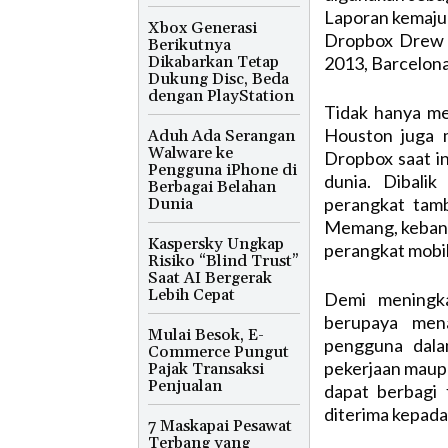
Laporan kemajua
Xbox Generasi
Dropbox Drew H
Berikutnya
Dikabarkan Tetap
2013, Barcelona,
Dukung Disc, Beda
dengan PlayStation
Tidak hanya men
Houston juga 
Aduh Ada Serangan
Walware ke
Dropbox saat i
Pengguna iPhone di
dunia. Dibali
Berbagai Belahan
perangkat tam
Dunia
Memang, kebany
Kaspersky Ungkap
perangkat mobil
Risiko “Blind Trust”
Saat AI Bergerak
Lebih Cepat
Demi meningka
berupaya men
Mulai Besok, E-
pengguna dala
Commerce Pungut
pekerjaan maupu
Pajak Transaksi
Penjualan
dapat berbagi f
diterima kepada
7 Maskapai Pesawat
Terbang yang