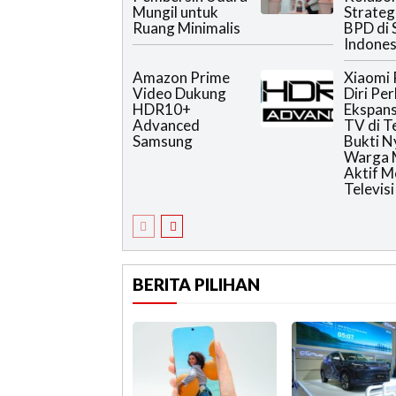
Mungil untuk
Strateg
Ruang Minimalis
BPD di 
Indones
Amazon Prime
Xiaomi 
Video Dukung
Diri Pe
HDR10+
Ekspans
Advanced
TV di T
Samsung
Bukti N
Warga 
Aktif 
Televisi
BERITA PILIHAN