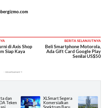
e
ubergizmo.com
NYA
BERITA SELANJUTNYA
rni di Axis Shop
Beli Smartphone Motorola,
m Siap Kaya
Ada Gift Card Google Play
Senilai US$50
- Advertisement 1-
rta dan
XLSmart Segera
DA Teken
Komersialkan
asi
Spektrum Baru