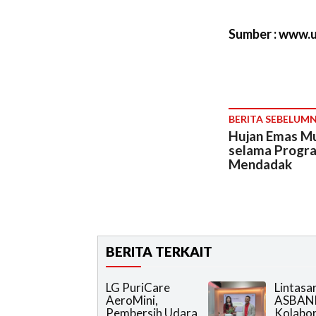
Sumber : www.
BERITA SEBELUM
Hujan Emas Mu
selama Progra
Mendadak
BERITA TERKAIT
LG PuriCare
Lintasa
AeroMini,
ASBAN
Pembersih Udara
Kolabor