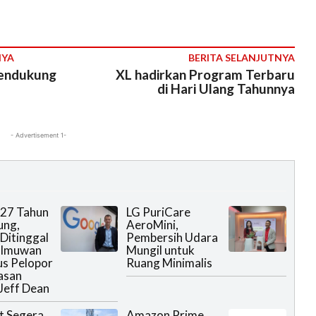
NYA
BERITA SELANJUTNYA
Mendukung
XL hadirkan Program Terbaru
di Hari Ulang Tahunnya
- Advertisement 1-
 27 Tahun
LG PuriCare
ung,
AeroMini,
Ditinggal
Pembersih Udara
Ilmuwan
Mungil untuk
us Pelopor
Ruang Minimalis
asan
Jeff Dean
t Segera
Amazon Prime