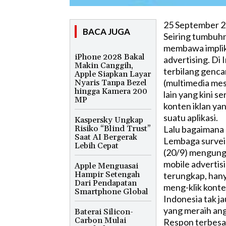
25 September 2
BACA JUGA
Seiring tumbuh
membawa implika
iPhone 2028 Bakal
advertising. Di 
Makin Canggih,
terbilang genc
Apple Siapkan Layar
(multimedia mes
Nyaris Tanpa Bezel
hingga Kamera 200
lain yang kini s
MP
konten iklan ya
suatu aplikasi.
Kaspersky Ungkap
Risiko “Blind Trust”
Lalu bagaimana 
Saat AI Bergerak
Lembaga survei 
Lebih Cepat
(20/9) mengung
mobile advertisi
Apple Menguasai
Hampir Setengah
terungkap, han
Dari Pendapatan
meng-klik konten
Smartphone Global
Indonesia tak j
yang meraih ang
Baterai Silicon-
Carbon Mulai
Respon terbesar