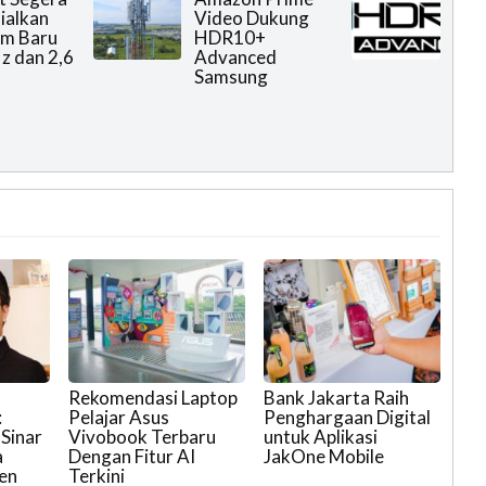
ialkan
Video Dukung
um Baru
HDR10+
 dan 2,6
Advanced
Samsung
Rekomendasi Laptop
Bank Jakarta Raih
:
Pelajar Asus
Penghargaan Digital
Sinar
Vivobook Terbaru
untuk Aplikasi
a
Dengan Fitur AI
JakOne Mobile
en
Terkini