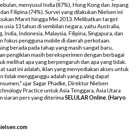
sebulan, menyusul India (87%), Hong Kong dan Jepang
dan Filipina (74%). Survei yang dilakukan Nielsen ini
 bukan Maret hingga Mei 2013. Melibatkan target
 usia 13 tahun di sembilan negara, yaitu Australia,
 India, Indonesia, Malaysia, Filipina, Singapura, dan
n fokus pengguna mobile di daerah perkotaan.
sing berada pada tahap yang masih sangat baru,
dan pengiklan masih bereksperimen dengan berbagai
tuk melihat apa yang berpengaruh dan apa yang tidak.
hat saat ini adalah, iklan yang menyediakan akses untuk
an tidak mengganggu adalah yang paling dapat
onsumen,” ujar Sagar Phadke, Direktur Nielsen
hnology Practice untuk Asia Tenggara, Asia Utara
m siaran pers yang diterima
SELULAR Online
.
(Haryo
ielsen.com