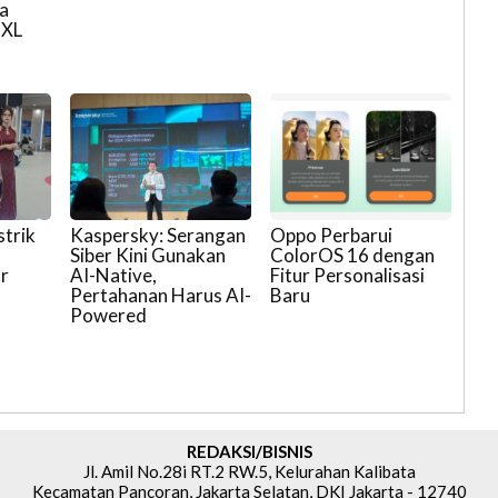
a
 XL
strik
Kaspersky: Serangan
Oppo Perbarui
Siber Kini Gunakan
ColorOS 16 dengan
r
AI-Native,
Fitur Personalisasi
Pertahanan Harus AI-
Baru
Powered
REDAKSI/BISNIS
Jl. Amil No.28i RT.2 RW.5, Kelurahan Kalibata
Kecamatan Pancoran, Jakarta Selatan, DKI Jakarta - 12740