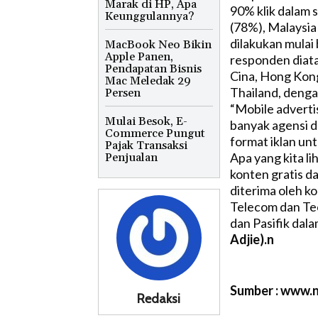
Marak di HP, Apa
90% klik dalam 
Keunggulannya?
(78%), Malaysia 
dilakukan mulai
MacBook Neo Bikin
Apple Panen,
responden diatas
Pendapatan Bisnis
Cina, Hong Kong,
Mac Meledak 29
Thailand, denga
Persen
“Mobile adverti
Mulai Besok, E-
banyak agensi 
Commerce Pungut
format iklan un
Pajak Transaksi
Apa yang kita li
Penjualan
konten gratis d
diterima oleh k
Telecom dan Tec
dan Pasifik dala
Adjie).n
Sumber : www.n
Redaksi