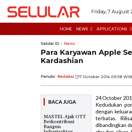
Friday, 7 August
HOME
NEWS
APPLICATIONS
Selular.ID -
News
Para Karyawan Apple Se
Kardashian
Penulis:
Redaksi
17 October 2014 09:58 WI
24 October 201
BACA JUGA
Kedudukan pon
dengan keluara
MASTEL Ajak OTT
terbatas. Rili
Berkontribusi
dibandingkan d
Bangun
abu dan silver.
Infrastruktur