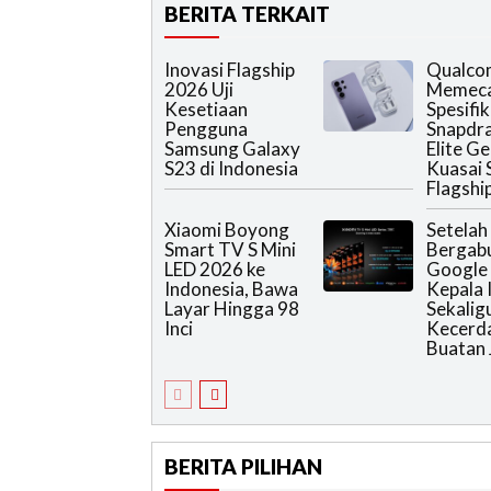
BERITA TERKAIT
Inovasi Flagship
Qualc
2026 Uji
Memec
Kesetiaan
Spesifik
Pengguna
Snapdr
Samsung Galaxy
Elite G
S23 di Indonesia
Kuasai
Flagshi
Xiaomi Boyong
Setelah
Smart TV S Mini
Bergab
LED 2026 ke
Google 
Indonesia, Bawa
Kepala 
Layar Hingga 98
Sekalig
Inci
Kecerd
Buatan 
BERITA PILIHAN