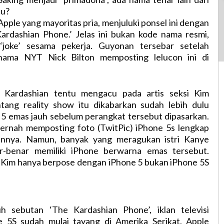
tu?
pple yang mayoritas pria, menjuluki ponsel ini dengan
ardashian Phone.’ Jelas ini bukan kode nama resmi,
joke’ sesama pekerja. Guyonan tersebar setelah
nama NYT Nick Bilton memposting lelucon ini di
l Kardashian tentu mengacu pada artis seksi Kim
ntang reality show itu dikabarkan sudah lebih dulu
 5 emas jauh sebelum perangkat tersebut dipasarkan.
pernah memposting foto (TwitPic) iPhone 5s lengkap
nnya. Namun, banyak yang meragukan istri Kanye
r-benar memiliki iPhone berwarna emas tersebut.
, Kim hanya berpose dengan iPhone 5 bukan iPhone 5S
h sebutan ‘The Kardashian Phone’, iklan televisi
 5S sudah mulai tayang di Amerika Serikat. Apple