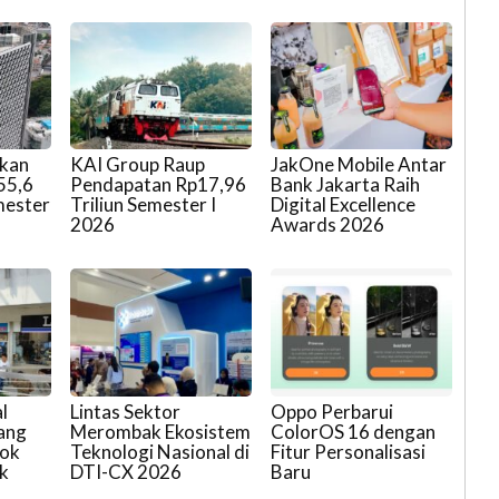
ukan
KAI Group Raup
JakOne Mobile Antar
55,6
Pendapatan Rp17,96
Bank Jakarta Raih
mester
Triliun Semester I
Digital Excellence
2026
Awards 2026
l
Lintas Sektor
Oppo Perbarui
ang
Merombak Ekosistem
ColorOS 16 dengan
dok
Teknologi Nasional di
Fitur Personalisasi
ak
DTI-CX 2026
Baru