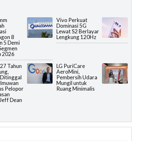
omm
Vivo Perkuat
ah
Dominasi 5G
asi
Lewat S2 Berlayar
agon 8
Lengkung 120Hz
en 5 Demi
 Segmen
p 2026
 27 Tahun
LG PuriCare
ung,
AeroMini,
Ditinggal
Pembersih Udara
Ilmuwan
Mungil untuk
us Pelopor
Ruang Minimalis
asan
Jeff Dean