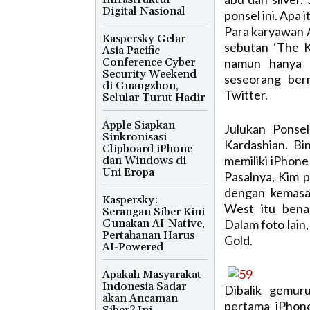
Digital Nasional
ponsel ini. Apa i
Para karyawan A
Kaspersky Gelar
sebutan ‘The K
Asia Pacific
Conference Cyber
namun hanya ‘
Security Weekend
seseorang ber
di Guangzhou,
Twitter.
Selular Turut Hadir
Apple Siapkan
Julukan Ponse
Sinkronisasi
Kardashian. Bi
Clipboard iPhone
memiliki iPhone
dan Windows di
Uni Eropa
Pasalnya, Kim 
dengan kemasa
Kaspersky:
West itu bena
Serangan Siber Kini
Gunakan AI-Native,
Dalam foto lain
Pertahanan Harus
Gold.
AI-Powered
Apakah Masyarakat
Indonesia Sadar
Dibalik gemuru
akan Ancaman
pertama iPhone