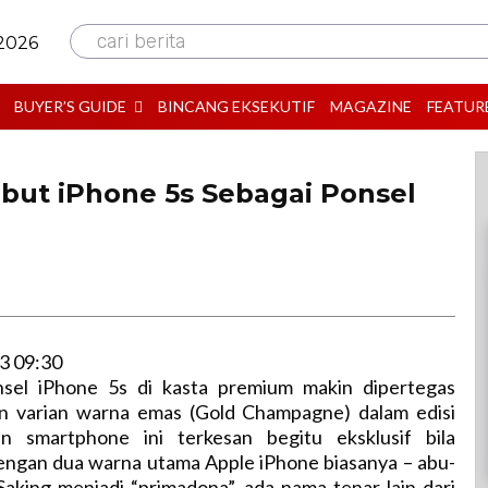
cari berita
 2026
BUYER’S GUIDE
BINCANG EKSEKUTIF
MAGAZINE
FEATUR
but iPhone 5s Sebagai Ponsel
B
3 09:30
sel iPhone 5s di kasta premium makin dipertegas
n varian warna emas (Gold Champagne) dalam edisi
san smartphone ini terkesan begitu eksklusif bila
engan dua warna utama Apple iPhone biasanya – abu-
 Saking menjadi “primadona”, ada nama tenar lain dari