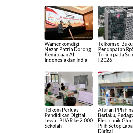
Wamenkomdigi
Telkomsel Buk
Nezar Patria Dorong
Pendapatan Rp
Kemitraan AI
Triliun pada Se
Indonesia dan India
I 2026
Telkom Perluas
Aturan PPh Fina
Pendidikan Digital
Berlaku, Pedag
Lewat PIJAR ke 2.000
Elektronik Glo
Sekolah
Pilih Setop Lap
Digital