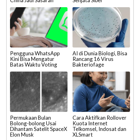
China Jadi Sasaran
Senjata Siber
Pengguna WhatsApp
AI di Dunia Biologi, Bisa
Kini Bisa Mengatur
Rancang 16 Virus
Batas Waktu Voting
Bakteriofage
Permukaan Bulan
Cara Aktifkan Rollover
Bolong-bolong Usai
Kuota Internet
Dihantam Satelit SpaceX
Telkomsel, Indosat dan
Elon Musk
XLSmart