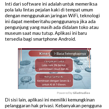
Inti dari software ini adalah untuk memeriksa
pola lalu lintas pejalan kaki di tempat umum
dengan menggunakan jaringan WiFi, teknologi
ini dapat memberitahu penggunanya jika ada
pengunjung yang masih ada didalam toko atau
museum saat mau tutup. Aplikasi ini baru
tersedia bagi smartphone Android.
Baca Selengkapnya
arrow_forward_ios
Powered by 
GliaStudios
Di sisi lain, aplikasi ini memiliki kemungkinan
M
pelanggaran hak privasi. Kebanyakan pengguna
u