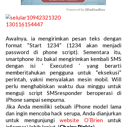
Powered by 
GliaStudios
M
u
t
Awalnya, ia mengirimkan pesan teks dengan
e
format “Start 1234” (1234 akan menjadi
password di phone script). Sementara itu,
smartphone itu bakal mengirimkan kembali SMS
dengan isi ‘ Executed ‘ yang berarti
memberitahukan pengguna untuk “eksekusi”
perintah, yakni menyalakan mesin mobil. Will
perlu menghabiskan waktu dua minggu untuk
menguji script SMSresponder beroperasi di
iPhone sampai sempurna.
Jika Anda memiliki sebuah iPhone model lama
dan ingin mencoba hack serupa, Anda dianjurkan
untuk mengunjungi
website O’Brien
untuk
informasi lebih lanjut. (
Choiru Rizkia
)