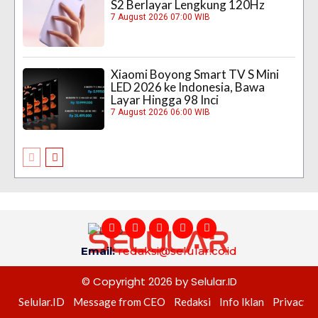
S2 Berlayar Lengkung 120Hz
7 August 2026 07:00 WIB
Xiaomi Boyong Smart TV S Mini
LED 2026 ke Indonesia, Bawa
Layar Hingga 98 Inci
7 August 2026 06:00 WIB
Email:
redaksi@selular.co.id
© Copyright 2026 by Selular.ID
Selular.ID
Message from CEO
Redaksi
Info Iklan
Privacy P