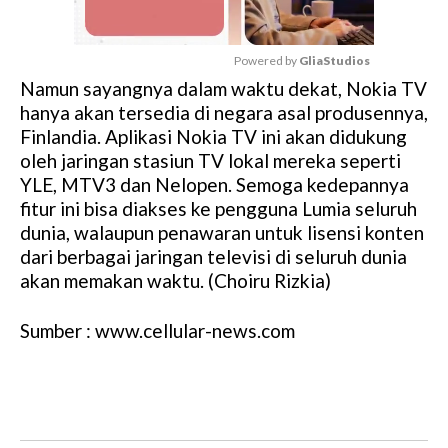
Powered by 
GliaStudios
Namun sayangnya dalam waktu dekat, Nokia TV
M
hanya akan tersedia di negara asal produsennya,
u
Finlandia. Aplikasi Nokia TV ini akan didukung
t
oleh jaringan stasiun TV lokal mereka seperti
e
YLE, MTV3 dan Nelopen. Semoga kedepannya
fitur ini bisa diakses ke pengguna Lumia seluruh
dunia, walaupun penawaran untuk lisensi konten
dari berbagai jaringan televisi di seluruh dunia
akan memakan waktu. (Choiru Rizkia)
Sumber : www.cellular-news.com