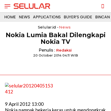
HOME
NEWS
APPLICATIONS
BUYER’S GUIDE
BINCAN
Selular.id -
News
Nokia Lumia Bakal Dilengkapi
Nokia TV
Penulis :
Redaksi
20 October 2014 04:11 WIB
9 April 2012 13:00
Nokia nampak bekerja keras untuk mendongkrak