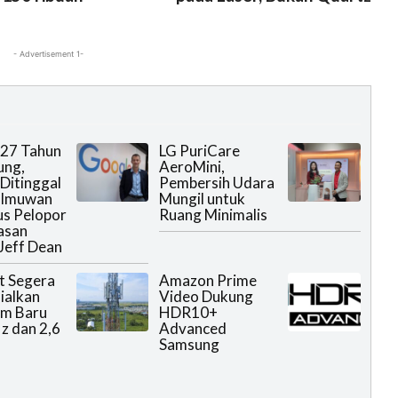
- Advertisement 1-
 27 Tahun
LG PuriCare
ung,
AeroMini,
Ditinggal
Pembersih Udara
Ilmuwan
Mungil untuk
us Pelopor
Ruang Minimalis
asan
Jeff Dean
t Segera
Amazon Prime
ialkan
Video Dukung
um Baru
HDR10+
 dan 2,6
Advanced
Samsung