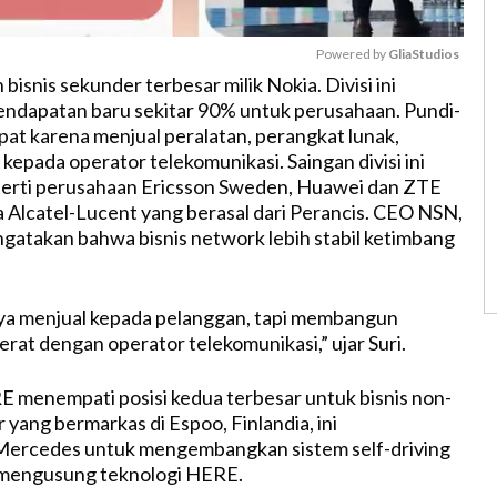
Powered by 
GliaStudios
snis sekunder terbesar milik Nokia. Divisi ini
dapatan baru sekitar 90% untuk perusahaan. Pundi-
M
pat karena menjual peralatan, perangkat lunak,
u
kepada operator telekomunikasi. Saingan divisi ini
t
perti perusahaan Ericsson Sweden, Huawei dan ZTE
e
ga Alcatel-Lucent yang berasal dari Perancis. CEO NSN,
ngatakan bahwa bisnis network lebih stabil ketimbang
nya menjual kepada pelanggan, tapi membangun
rat dengan operator telekomunikasi,” ujar Suri.
menempati posisi kedua terbesar untuk bisnis non-
 yang bermarkas di Espoo, Finlandia, ini
rcedes untuk mengembangkan sistem self-driving
 mengusung teknologi HERE.