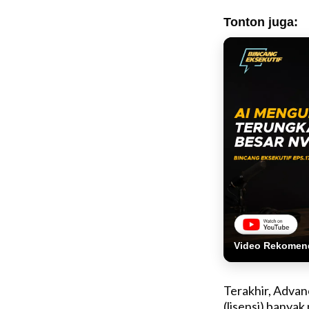
Tonton juga:
Video Rekomen
Terakhir, Adva
(lisensi) banya