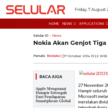
Friday, 7 August
HOME
NEWS
APPLICATIONS
Selular.ID -
News
Nokia Akan Genjot Tiga D
Penulis:
Redaksi
17 October 2014 13:22 WIB
BACA JUGA
27 November 2
Apple Menguasai
Hampir seluruh
Hampir Setengah
Microsoft mela
Dari Pendapatan
Smartphone Global
merelakan divis
teknologi dunia 