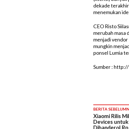
dekade terakhir. 
menemukan ide-
CEO Risto Siila
merubah masa de
menjadi vendor p
mungkin menjadi
ponsel Lumia ter
Sumber : http:
BERITA SEBELUM
Xiaomi Rilis 
Devices untuk
Dibanderol Rp