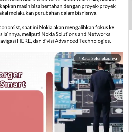
apkan masih bisa bertahan dengan proyek-proyek
bakal melakukan perubahan dalam bisnisnya.
nomist, saat ini Nokia akan mengalihkan fokus ke
is lainnya, meliputi Nokia Solutions and Networks
 navigasi HERE, dan divisi Advanced Technologies.
Baca Selengkapnya
arrow_forward_ios