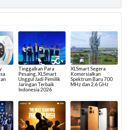
y
Tinggalkan Para
XLSmart Segera
isa
Pesaing, XLSmart
Komersialkan
tan
Unggul Jadi Pemilik
Spektrum Baru 700
Jaringan Terbaik
MHz dan 2,6 GHz
Indonesia 2026