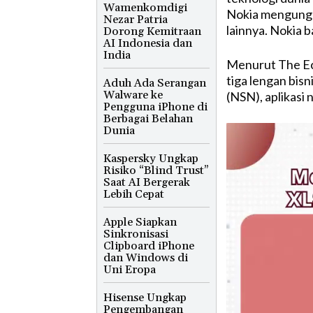
Wamenkomdigi
Nokia mengungk
Nezar Patria
lainnya. Nokia 
Dorong Kemitraan
AI Indonesia dan
India
Menurut The Eco
tiga lengan bisn
Aduh Ada Serangan
Walware ke
(NSN), aplikasi
Pengguna iPhone di
Berbagai Belahan
Dunia
Kaspersky Ungkap
Risiko “Blind Trust”
Saat AI Bergerak
Lebih Cepat
Apple Siapkan
Sinkronisasi
Clipboard iPhone
dan Windows di
Uni Eropa
Hisense Ungkap
Pengembangan