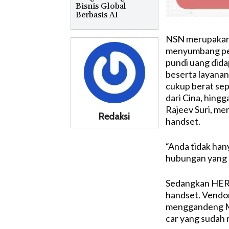
Bisnis Global
Berbasis AI
NSN merupakan bi
menyumbang pen
pundi uang dida
beserta layanan 
cukup berat se
dari Cina, hing
Rajeev Suri, me
Redaksi
handset.
“Anda tidak ha
hubungan yang e
Sedangkan HERE 
handset. Vendor
menggandeng Me
car yang sudah