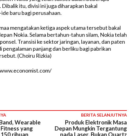
Dibalik itu, divisi ini juga diharapkan bakal
ide baru bagi perusahaan.
smaa mengatakan ketiga aspek utama tersebut bakal
pan Nokia. Selama bertahun-tahun silam, Nokia telah
onsel. Transisi ke sektor jaringan, layanan, dan paten
 pengalaman panjang dan berliku bagi pabrikan
sebut. (Choiru Rizkia)
//www.economist.com/
NYA
BERITA SELANJUTNYA
MiBand, Wearable
Produk Elektronik Masa
 Fitness yang
Depan Mungkin Tergantung
 150 ribuan
pada Laser, Bukan Quartz