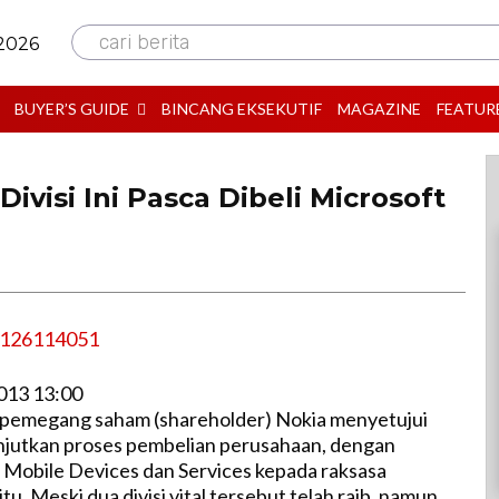
cari berita
 2026
BUYER’S GUIDE
BINCANG EKSEKUTIF
MAGAZINE
FEATUR
ivisi Ini Pasca Dibeli Microsoft
013 13:00
 pemegang saham (shareholder) Nokia menyetujui
njutkan proses pembelian perusahaan, dengan
i Mobile Devices dan Services kepada raksasa
itu. Meski dua divisi vital tersebut telah raib, namun