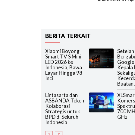
BERITA TERKAIT
Xiaomi Boyong
Setelah
Smart TV S Mini
Bergab
LED 2026 ke
Google 
Indonesia, Bawa
Kepala 
Layar Hingga 98
Sekalig
Inci
Kecerd
Buatan 
Lintasarta dan
XLSmar
ASBANDA Teken
Komers
Kolaborasi
Spektr
Strategis untuk
700 MHz
BPD di Seluruh
GHz
Indonesia