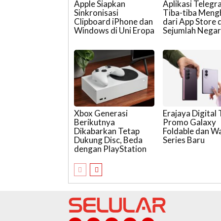
Apple Siapkan
Aplikasi Teleg
Sinkronisasi
Tiba-tiba Meng
Clipboard iPhone dan
dari App Store d
Windows di Uni Eropa
Sejumlah Nega
Xbox Generasi
Erajaya Digital
Berikutnya
Promo Galaxy
Dikabarkan Tetap
Foldable dan W
Dukung Disc, Beda
Series Baru
dengan PlayStation