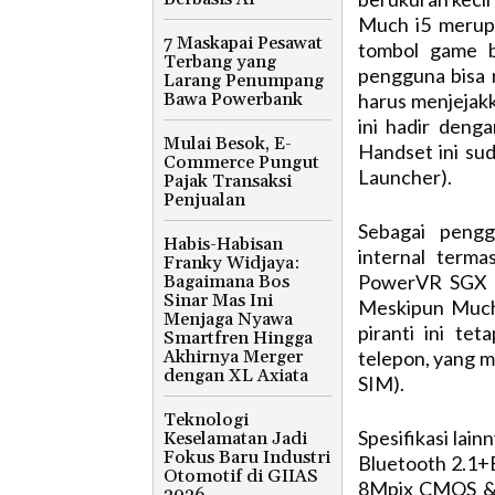
Much i5 merupa
7 Maskapai Pesawat
tombol game bu
Terbang yang
pengguna bisa 
Larang Penumpang
Bawa Powerbank
harus menjejakk
ini hadir denga
Mulai Besok, E-
Handset ini sud
Commerce Pungut
Launcher).
Pajak Transaksi
Penjualan
Sebagai pengg
Habis-Habisan
internal term
Franky Widjaya:
PowerVR SGX 5
Bagaimana Bos
Sinar Mas Ini
Meskipun Much
Menjaga Nyawa
piranti ini t
Smartfren Hingga
Akhirnya Merger
telepon, yang 
dengan XL Axiata
SIM).
Teknologi
Spesifikasi lain
Keselamatan Jadi
Fokus Baru Industri
Bluetooth 2.1
Otomotif di GIIAS
8Mpix CMOS & 