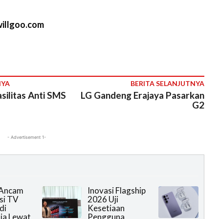
M
willgoo.com
u
t
e
NYA
BERITA SELANJUTNYA
silitas Anti SMS
LG Gandeng Erajaya Pasarkan
G2
- Advertisement 1-
 Ancam
Inovasi Flagship
si TV
2026 Uji
di
Kesetiaan
ia Lewat
Pengguna