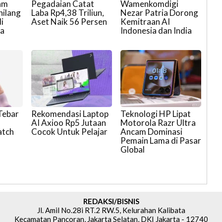
ram
Pegadaian Catat
Wamenkomdigi
hilang
Laba Rp4,38 Triliun,
Nezar Patria Dorong
i
Aset Naik 56 Persen
Kemitraan AI
ra
Indonesia dan India
 Tebar
Rekomendasi Laptop
Teknologi HP Lipat
AI Axioo Rp5 Jutaan
Motorola Razr Ultra
atch
Cocok Untuk Pelajar
Ancam Dominasi
Pemain Lama di Pasar
Global
REDAKSI/BISNIS
Jl. Amil No.28i RT.2 RW.5, Kelurahan Kalibata
Kecamatan Pancoran, Jakarta Selatan, DKI Jakarta - 12740