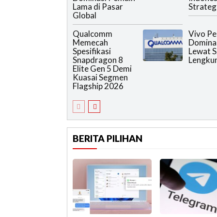
Lama di Pasar
Strateg
Global
Qualcomm
Vivo Pe
Memecah
Domina
Spesifikasi
Lewat S
Snapdragon 8
Lengku
Elite Gen 5 Demi
Kuasai Segmen
Flagship 2026
BERITA PILIHAN