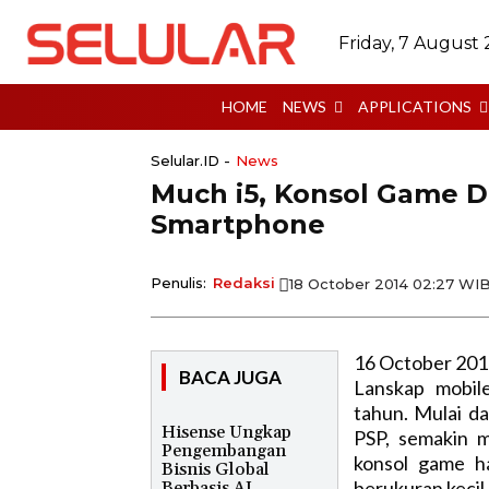
Friday, 7 August
HOME
NEWS
APPLICATIONS
Selular.ID -
News
Much i5, Konsol Game 
Smartphone
Penulis:
Redaksi
18 October 2014 02:27 WI
16 October 201
BACA JUGA
Lanskap mobil
tahun. Mulai d
Hisense Ungkap
PSP, semakin m
Pengembangan
konsol game ha
Bisnis Global
berukuran kecil
Berbasis AI