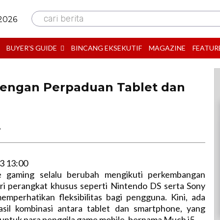
cari berita
 2026
BUYER’S GUIDE
BINCANG EKSEKUTIF
MAGAZINE
FEATUR
Dengan Perpaduan Tablet dan
B
3 13:00
e gaming selalu berubah mengikuti perkembangan
ari perangkat khusus seperti Nintendo DS serta Sony
emperhatikan fleksibilitas bagi pengguna. Kini, ada
sil kombinasi antara tablet dan smartphone, yang
 untuk para penggila game mobile, bernama Much i5.