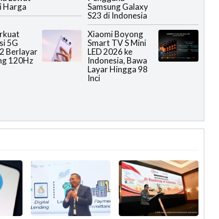
i Harga
Samsung Galaxy
S23 di Indonesia
rkuat
Xiaomi Boyong
si 5G
Smart TV S Mini
2 Berlayar
LED 2026 ke
ng 120Hz
Indonesia, Bawa
Layar Hingga 98
Inci