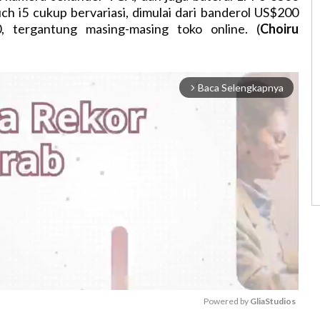
h i5 cukup bervariasi, dimulai dari banderol US$200
, tergantung masing-masing toko online. (
Choiru
Baca Selengkapnya
arrow_forward_ios
Powered by 
GliaStudios