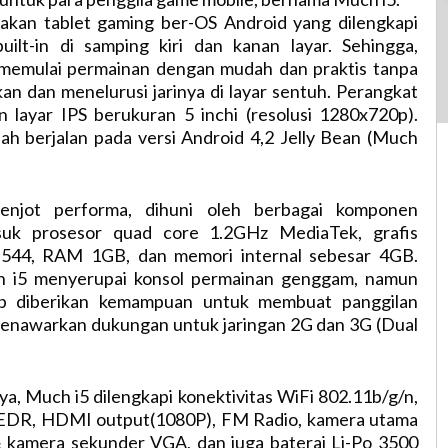
kan tablet gaming ber-OS Android yang dilengkapi
ilt-in di samping kiri dan kanan layar. Sehingga,
memulai permainan dengan mudah dan praktis tanpa
an dan menelurusi jarinya di layar sentuh. Perangkat
n layar IPS berukuran 5 inchi (resolusi 1280x720p).
ah berjalan pada versi Android 4,2 Jelly Bean (Much
enjot performa, dihuni oleh berbagai komponen
asuk prosesor quad core 1.2GHz MediaTek, grafis
44, RAM 1GB, dan memori internal sebesar 4GB.
 i5 menyerupai konsol permainan genggam, namun
etap diberikan kemampuan untuk membuat panggilan
menawarkan dukungan untuk jaringan 2G dan 3G (Dual
nya, Much i5 dilengkapi konektivitas WiFi 802.11b/g/n,
+EDR, HDMI output(1080P), FM Radio, kamera utama
kamera sekunder VGA, dan juga baterai Li-Po 3500