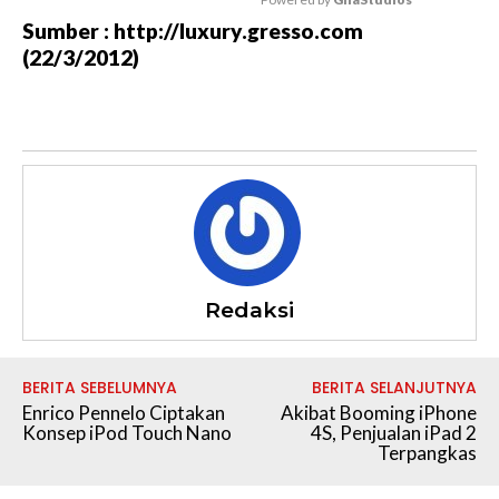
Sumber : http://luxury.gresso.com
M
(22/3/2012)
u
t
e
Redaksi
BERITA SEBELUMNYA
BERITA SELANJUTNYA
Enrico Pennelo Ciptakan
Akibat Booming iPhone
Konsep iPod Touch Nano
4S, Penjualan iPad 2
Terpangkas