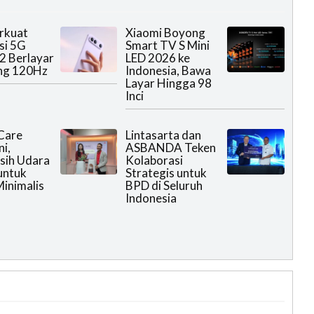
rkuat
Xiaomi Boyong
si 5G
Smart TV S Mini
2 Berlayar
LED 2026 ke
ng 120Hz
Indonesia, Bawa
Layar Hingga 98
Inci
Care
Lintasarta dan
i,
ASBANDA Teken
sih Udara
Kolaborasi
untuk
Strategis untuk
inimalis
BPD di Seluruh
Indonesia