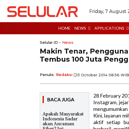
Friday, 7 August
HOME
NEWS
APPLICATIONS
Selular.ID -
News
Makin Tenar, Pengguna 
Tembus 100 Juta Peng
Penulis:
Redaksi
13 October 2014 08:56 WI
28 February 20
BACA JUGA
Instagram, jejar
mengumumkan p
Apakah Masyarakat
Kini, layanan m
Indonesia Sadar
aktif setiap b
akan Ancaman
berhasil memil
Siber? Ini