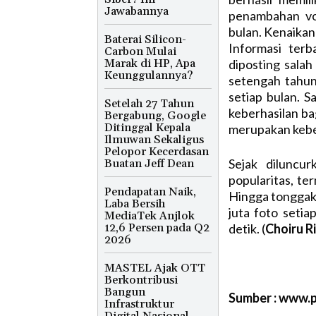
Jawabannya
penambahan vo
bulan. Kenaikan
Baterai Silicon-
Informasi terb
Carbon Mulai
Marak di HP, Apa
diposting salah
Keunggulannya?
setengah tahun
setiap bulan. 
Setelah 27 Tahun
keberhasilan ba
Bergabung, Google
Ditinggal Kepala
merupakan keber
Ilmuwan Sekaligus
Pelopor Kecerdasan
Sejak diluncu
Buatan Jeff Dean
popularitas, te
Pendapatan Naik,
Hingga tonggak 
Laba Bersih
juta foto setia
MediaTek Anjlok
12,6 Persen pada Q2
detik. (
Choiru R
2026
MASTEL Ajak OTT
Berkontribusi
Bangun
Sumber : www.p
Infrastruktur