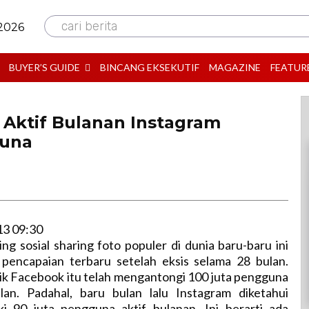
cari berita
 2026
BUYER’S GUIDE
BINCANG EKSEKUTIF
MAGAZINE
FEATUR
Aktif Bulanan Instagram
guna
B
13 09:30
ing sosial sharing foto populer di dunia baru-baru ini
encapaian terbaru setelah eksis selama 28 bulan.
ilik Facebook itu telah mengantongi 100 juta pengguna
ulan. Padahal, baru bulan lalu Instagram diketahui
iki 90 juta pengguna aktif bulanan. Ini berarti ada