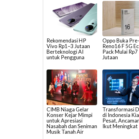
Rekomendasi HP
Oppo Buka Pre
Vivo Rp1–3 Jutaan
Reno16 F 5G E
Berteknologi AI
Pack Mulai Rp7
untuk Pengguna
Jutaan
CIMB Niaga Gelar
Transformasi Di
Konser Kejar Mimpi
di Indonesia Ki
untuk Apresiasi
Pesat, Ancaman
Nasabah dan Seniman
Ikut Meningkat
Musik Tanah Air