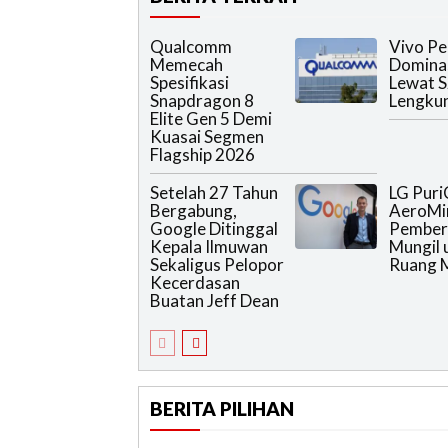
Qualcomm
Vivo Pe
Memecah
Domina
Spesifikasi
Lewat S
Snapdragon 8
Lengku
Elite Gen 5 Demi
Kuasai Segmen
Flagship 2026
Setelah 27 Tahun
LG Puri
Bergabung,
AeroMin
Google Ditinggal
Pember
Kepala Ilmuwan
Mungil 
Sekaligus Pelopor
Ruang M
Kecerdasan
Buatan Jeff Dean
BERITA PILIHAN