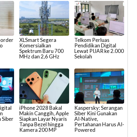
-order
XLSmart Segera
Telkom Perluas
co
Komersialkan
Pendidikan Digital
Spektrum Baru 700
Lewat PIJAR ke 2.000
MHz dan 2,6 GHz
Sekolah
gital
iPhone 2028 Bakal
Kaspersky: Serangan
an
Makin Canggih, Apple
Siber Kini Gunakan
 Siber
Siapkan Layar Nyaris
AI-Native,
Tanpa Bezel hingga
Pertahanan Harus AI-
Kamera 200 MP
Powered